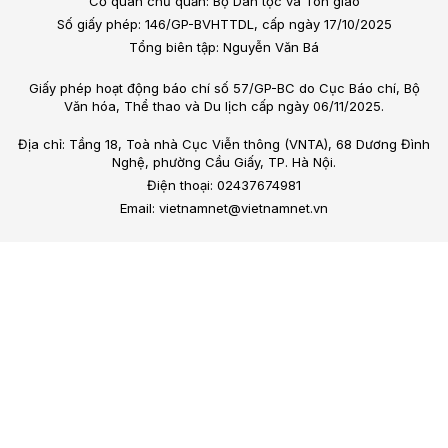
Cơ quan chủ quản: Bộ Dân tộc và Tôn giáo
Số giấy phép: 146/GP-BVHTTDL, cấp ngày 17/10/2025
Tổng biên tập: Nguyễn Văn Bá
Giấy phép hoạt động báo chí số 57/GP-BC do Cục Báo chí, Bộ
Văn hóa, Thể thao và Du lịch cấp ngày 06/11/2025.
Địa chỉ: Tầng 18, Toà nhà Cục Viễn thông (VNTA), 68 Dương Đình
Nghệ, phường Cầu Giấy, TP. Hà Nội.
Điện thoại: 02437674981
Email: vietnamnet@vietnamnet.vn