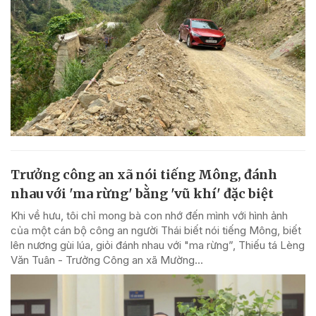
Trưởng công an xã nói tiếng Mông, đánh
nhau với 'ma rừng' bằng 'vũ khí' đặc biệt
Khi về hưu, tôi chỉ mong bà con nhớ đến mình với hình ảnh
của một cán bộ công an người Thái biết nói tiếng Mông, biết
lên nương gùi lúa, giỏi đánh nhau với "ma rừng”, Thiếu tá Lèng
Văn Tuân - Trưởng Công an xã Mường...