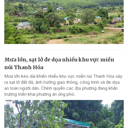
Mưa lớn, sạt lở đe dọa nhiều khu vực miền
núi Thanh Hóa
Mưa lớn kéo dài khiến nhiều khu vực miền núi Thanh Hóa xảy
ra sạt lở đất đá, ảnh hưởng giao thông, công trình và đe dọa
an toàn người dân. Chính quyền các địa phương đang khẩn
trương triển khai phương án ứng phó.