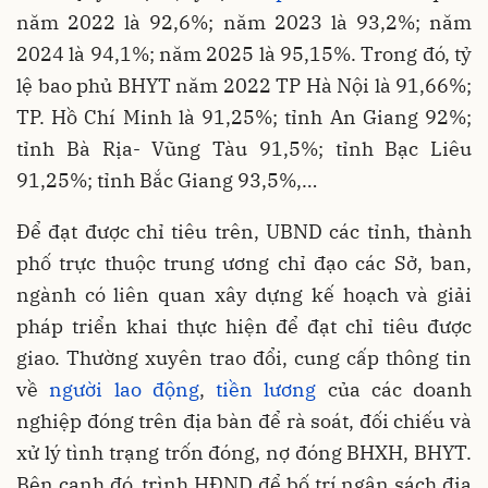
năm 2022 là 92,6%; năm 2023 là 93,2%; năm
2024 là 94,1%; năm 2025 là 95,15%. Trong đó, tỷ
lệ bao phủ BHYT năm 2022 TP Hà Nội là 91,66%;
TP. Hồ Chí Minh là 91,25%; tỉnh An Giang 92%;
tỉnh Bà Rịa- Vũng Tàu 91,5%; tỉnh Bạc Liêu
91,25%; tỉnh Bắc Giang 93,5%,…
Để đạt được chỉ tiêu trên, UBND các tỉnh, thành
phố trực thuộc trung ương chỉ đạo các Sở, ban,
ngành có liên quan xây dựng kế hoạch và giải
pháp triển khai thực hiện để đạt chỉ tiêu được
giao. Thường xuyên trao đổi, cung cấp thông tin
về
người lao động
,
tiền lương
của các doanh
nghiệp đóng trên địa bàn để rà soát, đối chiếu và
xử lý tình trạng trốn đóng, nợ đóng BHXH, BHYT.
Bên cạnh đó, trình HĐND để bố trí ngân sách địa