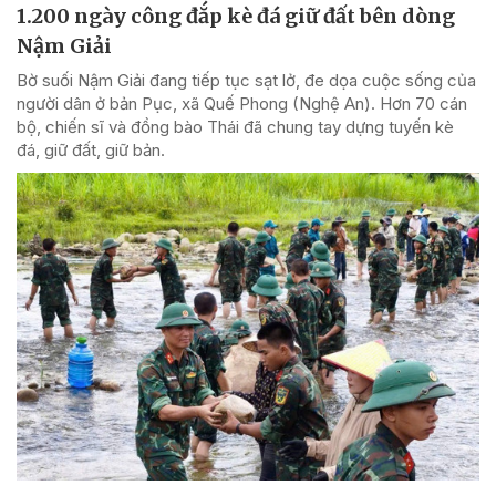
1.200 ngày công đắp kè đá giữ đất bên dòng
Nậm Giải
Bờ suối Nậm Giải đang tiếp tục sạt lở, đe dọa cuộc sống của
người dân ở bản Pục, xã Quế Phong (Nghệ An). Hơn 70 cán
bộ, chiến sĩ và đồng bào Thái đã chung tay dựng tuyến kè
đá, giữ đất, giữ bản.