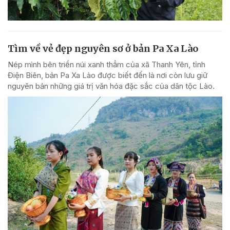
Tìm về vẻ đẹp nguyên sơ ở bản Pa Xa Lào
Nép mình bên triền núi xanh thẳm của xã Thanh Yên, tỉnh
Điện Biên, bản Pa Xa Lào được biết đến là nơi còn lưu giữ
nguyên bản những giá trị văn hóa đặc sắc của dân tộc Lào.