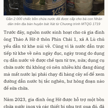
Gần 2.000 chiếc bồn chứa nước đã được cấp cho bà con Nhân
dân trên địa bàn huyện bát Xát từ Chương trình MTQG 1719
Trước đây, nguồn nước sinh hoạt cho cả gia đình
ông Thào A Hờ ở thôn Phìn Chải 1, xã A Lù chủ
yếu dẫn từ khe núi về. Cũng vì là nước dẫn trực
tiếp từ khe về nên ngày đục, ngày trong do dụng
cụ dẫn nước về được chế tạm từ tre, nứa; dụng cụ
chứa nước thì không có nên nhiều khi đang dùng
mà mất nước lại phải chạy đi hàng cây số để xem
đường dẫn nước bị tắc nghẽn, hư hỏng đoạn nào
để sửa chữa.
Năm 2023, gia đình ông Hờ được hỗ trợ một bồn
chứa nước inox và các thiết bị phụ trợ; qua đó, đã