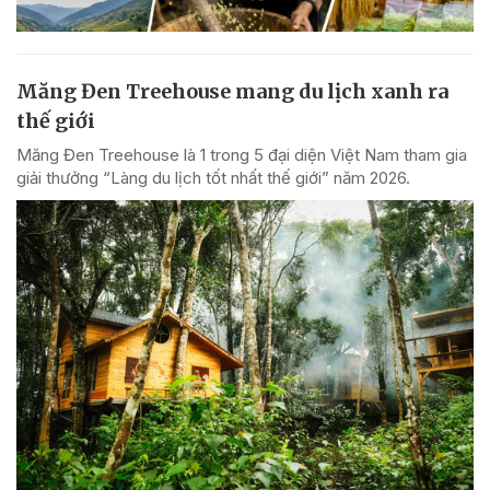
Măng Đen Treehouse mang du lịch xanh ra
thế giới
Măng Đen Treehouse là 1 trong 5 đại diện Việt Nam tham gia
giải thưởng “Làng du lịch tốt nhất thế giới” năm 2026.