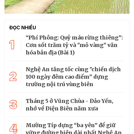
ĐỌC NHIỀU
“Phí Phông: Quỷ máu rừng thiêng”:
1
Cơn sốt trăm tỷ và "mỏ vàng" văn
hóa bản địa (Bài 1)
Nghệ An tăng tốc cùng "chiến dịch
2
100 ngày đêm cao điểm” dựng
trường nội trú vùng biên
3
Tháng 5 ở Vũng Chùa - Đảo Yến,
nhớ về Điện Biên năm xưa
4
Mường Típ dựng “ba yên” để giữ
vững đường biên dài nhất Nghệ An