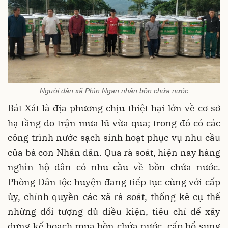
Người dân xã Phìn Ngan nhận bồn chứa nước
Bát Xát là địa phương chịu thiệt hại lớn về cơ sở
hạ tầng do trận mưa lũ vừa qua; trong đó có các
công trình nước sạch sinh hoạt phục vụ nhu cầu
của bà con Nhân dân. Qua rà soát, hiện nay hàng
nghìn hộ dân có nhu cầu về bồn chứa nước.
Phòng Dân tộc huyện đang tiếp tục cùng với cấp
ủy, chính quyền các xã rà soát, thống kê cụ thể
những đối tượng đủ điều kiện, tiêu chí để xây
dựng kế hoạch mua bồn chứa nước, cấp bổ sung