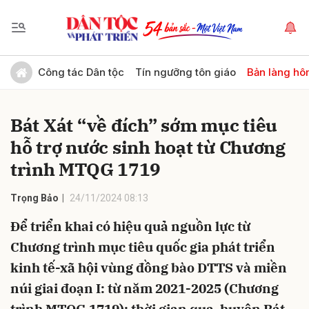
Gửi bình luận
Công tác Dân tộc
Tín ngưỡng tôn giáo
Bản làng hô
Bát Xát “về đích” sớm mục tiêu
hỗ trợ nước sinh hoạt từ Chương
trình MTQG 1719
Trọng Bảo
24/11/2024 08:13
Hủy
Gửi
Để triển khai có hiệu quả nguồn lực từ
Chương trình mục tiêu quốc gia phát triển
kinh tế-xã hội vùng đồng bào DTTS và miền
núi giai đoạn I: từ năm 2021-2025 (Chương