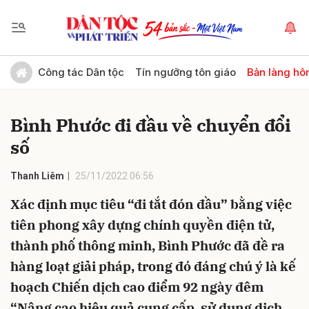
Gửi bình luận
Công tác Dân tộc
Tín ngưỡng tôn giáo
Bản làng hô
Bình Phước đi đầu về chuyển đổi
số
Thanh Liêm
25/11/2022 06:56
Xác định mục tiêu “đi tắt đón đầu” bằng việc
Hủy
Gửi
tiên phong xây dựng chính quyền điện tử,
thành phố thông minh, Bình Phước đã đề ra
hàng loạt giải pháp, trong đó đáng chú ý là kế
hoạch Chiến dịch cao điểm 92 ngày đêm
“Nâng cao hiệu quả cung cấp, sử dụng dịch