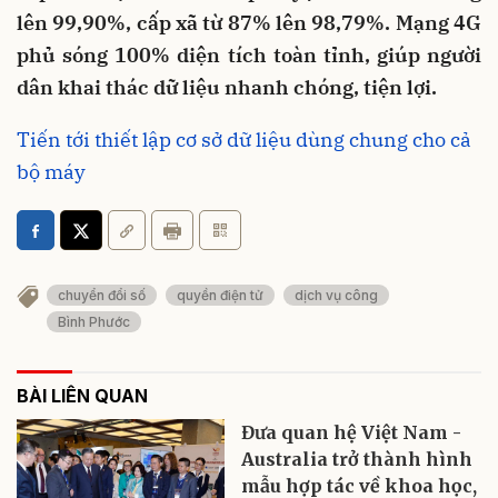
lên 99,90%, cấp xã từ 87% lên 98,79%. Mạng 4G
phủ sóng 100% diện tích toàn tỉnh, giúp người
dân khai thác dữ liệu nhanh chóng, tiện lợi.
Tiến tới thiết lập cơ sở dữ liệu dùng chung cho cả
bộ máy
chuyển đổi số
quyền điện tử
dịch vụ công
Bình Phước
BÀI LIÊN QUAN
Đưa quan hệ Việt Nam -
Australia trở thành hình
mẫu hợp tác về khoa học,