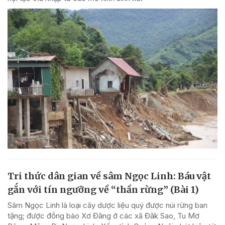
Tri thức dân gian về sâm Ngọc Linh: Báu vật
gắn với tín ngưỡng về “thần rừng” (Bài 1)
Sâm Ngọc Linh là loại cây dược liệu quý được núi rừng ban
tặng; được đồng bào Xơ Đăng ở các xã Đăk Sao, Tu Mơ