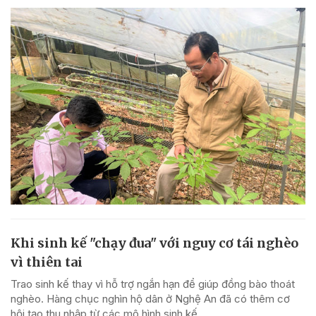
Khi sinh kế "chạy đua" với nguy cơ tái nghèo
vì thiên tai
Trao sinh kế thay vì hỗ trợ ngắn hạn để giúp đồng bào thoát
nghèo. Hàng chục nghìn hộ dân ở Nghệ An đã có thêm cơ
hội tạo thu nhập từ các mô hình sinh kế.