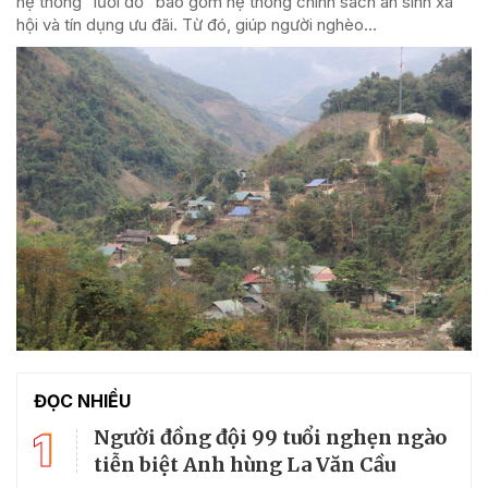
hệ thống “lưới đỡ” bao gồm hệ thống chính sách an sinh xã
hội và tín dụng ưu đãi. Từ đó, giúp người nghèo...
ĐỌC NHIỀU
1
Người đồng đội 99 tuổi nghẹn ngào
tiễn biệt Anh hùng La Văn Cầu