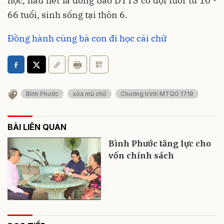
học, hầu hết là đồng bào DTTS có đội tuổi từ 10 -
66 tuổi, sinh sống tại thôn 6.
Đồng hành cùng bà con đi học cái chữ
Bình Phước
xóa mù chữ
Chương trình MTQG 1719
BÀI LIÊN QUAN
Bình Phước tăng lực cho
vốn chính sách