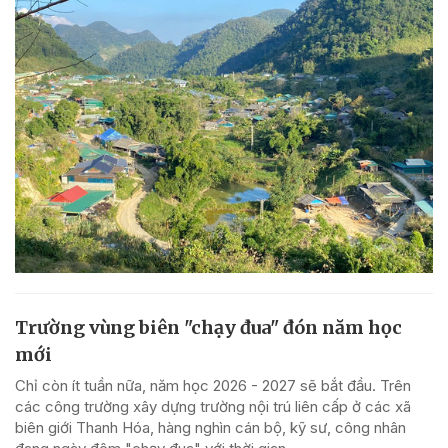
Trường vùng biên "chạy đua" đón năm học
mới
Chỉ còn ít tuần nữa, năm học 2026 - 2027 sẽ bắt đầu. Trên
các công trường xây dựng trường nội trú liên cấp ở các xã
biên giới Thanh Hóa, hàng nghìn cán bộ, kỹ sư, công nhân