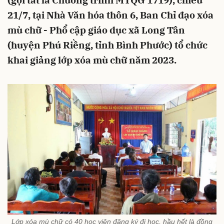
(gọi tắt là Chương trình MTQG 1719), chiều
21/7, tại Nhà Văn hóa thôn 6, Ban Chỉ đạo xóa
mù chữ - Phổ cập giáo dục xã Long Tân
(huyện Phú Riềng, tỉnh Bình Phước) tổ chức
khai giảng lớp xóa mù chữ năm 2023.
Lớp xóa mù chữ có 40 học viên đăng ký đi học, hầu hết là đồng