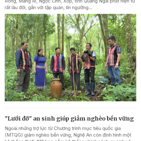
Rông, Măng Ri, Ngọc Linh, Xốp, tỉnh Quảng Ngãi phát hiện từ
rất lâu đời, gắn với tập quán, tín ngưỡng...
"Lưới đỡ" an sinh giúp giảm nghèo bền vững
Ngoài những trợ lực từ Chương trình mục tiêu quốc gia
(MTQG) giảm nghèo bền vững, Nghệ An còn định hình một