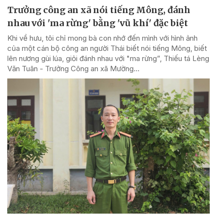
Trưởng công an xã nói tiếng Mông, đánh
nhau với 'ma rừng' bằng 'vũ khí' đặc biệt
Khi về hưu, tôi chỉ mong bà con nhớ đến mình với hình ảnh
của một cán bộ công an người Thái biết nói tiếng Mông, biết
lên nương gùi lúa, giỏi đánh nhau với "ma rừng”, Thiếu tá Lèng
Văn Tuân - Trưởng Công an xã Mường...