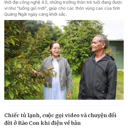
thời đại công nghệ 4.0, những trưởng thôn trẻ tuổi đang được
ví như "luồng gió mới", giúp cho các thôn vùng cao của tỉnh
Quảng Ngãi ngày càng khởi sắc.
Chiếc tủ lạnh, cuộc gọi video và chuyện đổi
đời ở Rào Con khi điện về bản