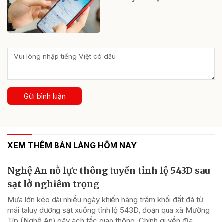
Gửi bình luận
XEM THÊM BẢN LÀNG HÔM NAY
Nghệ An nỗ lực thông tuyến tỉnh lộ 543D sau
sạt lở nghiêm trọng
Mưa lớn kéo dài nhiều ngày khiến hàng trăm khối đất đá từ
mái taluy dương sạt xuống tỉnh lộ 543D, đoạn qua xã Mường
Típ (Nghệ An) gây ách tắc giao thông. Chính quyền địa