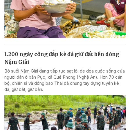
1.200 ngày công đắp kè đá giữ đất bên dòng
Nậm Giải
Bờ suối Nậm Giải đang tiếp tục sạt lở, đe dọa cuộc sống của
người dân ở bản Pục, xã Quế Phong (Nghệ An). Hơn 70 cán
bộ, chiến sĩ và đồng bào Thái đã chung tay dựng tuyến kè
đá, giữ đất, giữ bản.