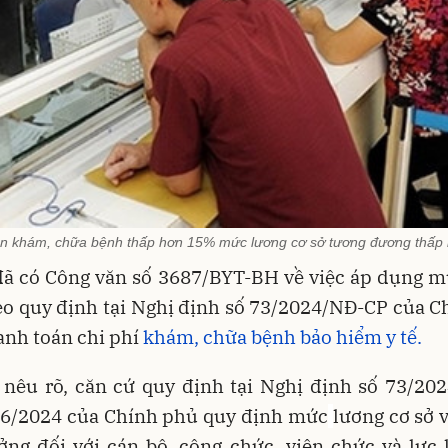
lần khám, chữa bệnh thấp hơn 15% mức lương cơ sở tương đương thấp
 đã có Công văn số 3687/BYT-BH về việc áp dụng m
eo quy định tại Nghị định số 73/2024/NĐ-CP của 
anh toán chi phí
khám, chữa bệnh bảo hiểm y tế.
 nêu rõ, căn cứ quy định tại Nghị định số 73/20
/6/2024 của Chính phủ quy định mức
lương cơ sở 
ởng đối với cán bộ, công chức, viên chức và lực