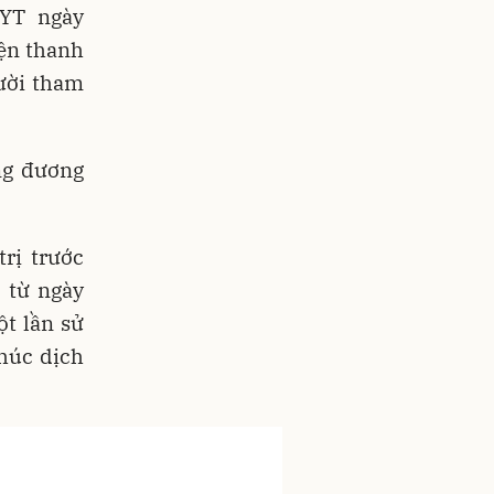
BYT ngày
iện thanh
gười tham
ng đương
rị trước
 từ ngày
ột lần sử
thúc dịch