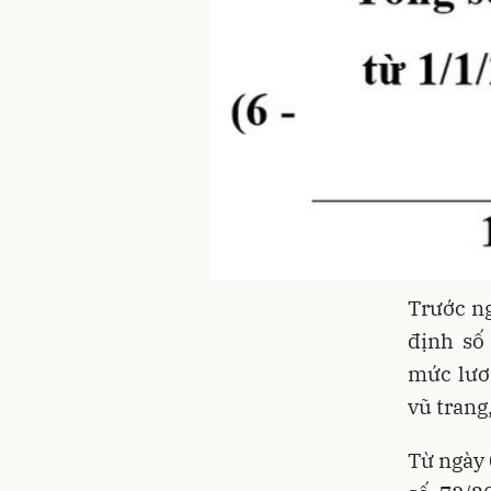
Trước n
định số
mức lươn
vũ trang
Từ ngày 