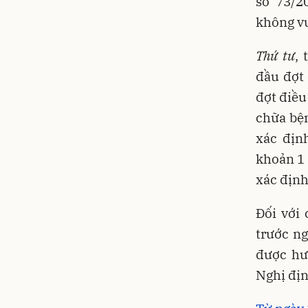
số 73/2
không vư
Thứ tư
,
đầu đợt 
đợt điều
chữa bện
xác địn
khoản 1 
xác định
Đối với 
trước ng
được hư
Nghị địn