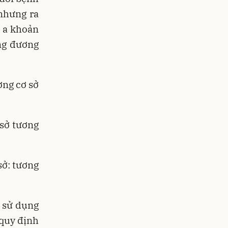
 nhưng ra
m a khoản
ơng đương
ơng cơ sở
 sở tương
sở: tương
n sử dụng
 quy định