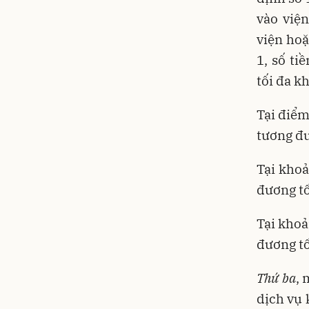
vào viện
viện hoặ
1, số ti
tối đa k
Tại điểm
tương đư
Tại khoả
đương tố
Tại khoả
đương tố
Thứ ba
, 
dịch vụ 