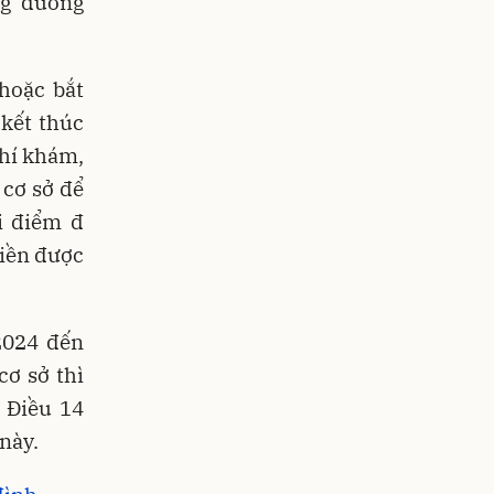
ng đương
hoặc bắt
 kết thúc
phí khám,
 cơ sở để
i điểm đ
tiền được
/2024 đến
cơ sở thì
 Điều 14
này.