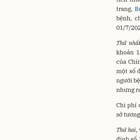
trang,
B
bệnh, c
01/7/20
Thứ nhấ
khoản 1
của Chí
một số đ
người bệ
nhưng ra
Chi phí
sở tương
Thứ hai
,
định số