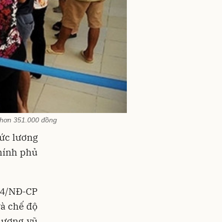
 hơn 351.000 đồng
ức lương
Chính phủ
24/NĐ-CP
và chế độ
 lượng vũ