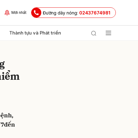
Đường dây nóng:
02437674981
Mới nhất
Thành tựu và Phát triển
g
hiểm
ửi
bệnh,
1/7đến