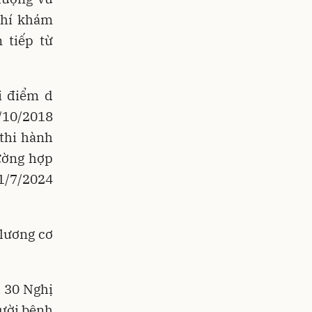
phí khám
 tiếp từ
i điểm d
/10/2018
thi hành
rường hợp
01/7/2024
lương cơ
u 30 Nghị
ười bệnh