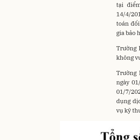
tại điể
14/4/201
toán đối
gia bảo 
Trường 
không vư
Trường 
ngày 01
01/7/202
dụng dịc
vụ kỹ th