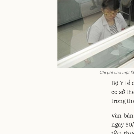
Chi phí cho một 
Bộ Y tế
cơ sở th
trong th
Văn bản
ngày 30
tiền thư