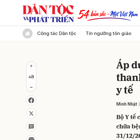
Gửi 
Công tác Dân tộc
Tín ngưỡng tôn giáo
Áp d
than
y tế
Minh Nhật
Bộ Y tế 
chữa bện
31/12/20