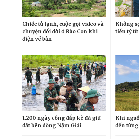
Chiếc tủ lạnh, cuộc gọi video và
Không sợ
chuyện đổi đời ở Rào Con khi
tiền tỷ t
điện về bản
1.200 ngày công đắp kè đá giữ
Khi nguồ
đất bên dòng Nậm Giải
đến từng