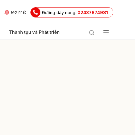
Đường dây nóng:
02437674981
Mới nhất
Thành tựu và Phát triển
ửi