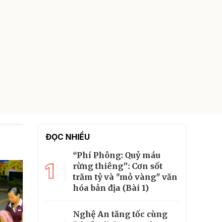
ĐỌC NHIỀU
“Phí Phông: Quỷ máu
1
rừng thiêng”: Cơn sốt
trăm tỷ và "mỏ vàng" văn
hóa bản địa (Bài 1)
Nghệ An tăng tốc cùng