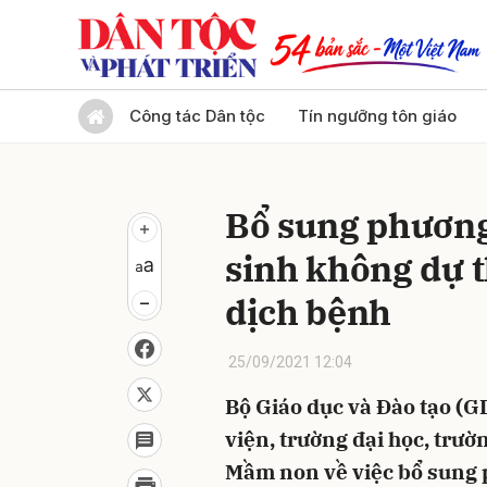
Gửi 
Công tác Dân tộc
Tín ngưỡng tôn giáo
Bổ sung phương 
sinh không dự t
dịch bệnh
25/09/2021 12:04
Bộ Giáo dục và Đào tạo (G
viện, trường đại học, trư
Mầm non về việc bổ sung p