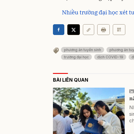
Nhiều trường đại học xét t
phương án tuyển sinh
phương án tuyể
trường đại học
dịch COVID-19
đ
BÀI LIÊN QUAN
n
N
s
ch