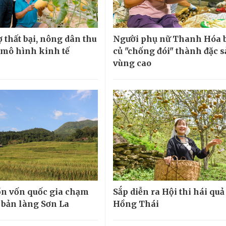
 thất bại, nông dân thu
Người phụ nữ Thanh Hóa 
ừ mô hình kinh tế
củ "chống đói" thành đặc 
vùng cao
n vốn quốc gia chạm
Sắp diễn ra Hội thi hái quả
 bản làng Sơn La
Hồng Thái