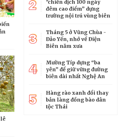
2
"chiến dịch 100 ngày
đêm cao điểm” dựng
trường nội trú vùng biên
biến
sản
Tháng 5 ở Vũng Chùa -
3
Đảo Yến, nhớ về Điện
Biên năm xưa
Mường Típ dựng “ba
4
yên” để giữ vững đường
biên dài nhất Nghệ An
Hàng rào xanh đổi thay
5
bản làng đồng bào dân
tộc Thái
 lê