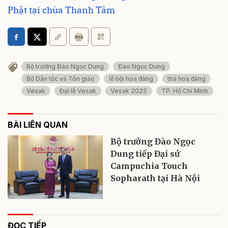
Phật tại chùa Thanh Tâm
Bộ trưởng Đào Ngọc Dung
Đào Ngọc Dung
Bộ Dân tộc và Tôn giáo
lễ hội hoa đăng
thả hoa đăng
Vesak
Đại lễ Vesak
Vesak 2025
TP. Hồ Chí Minh
BÀI LIÊN QUAN
Bộ trưởng Đào Ngọc
Dung tiếp Đại sứ
Campuchia Touch
Sopharath tại Hà Nội
ĐỌC TIẾP