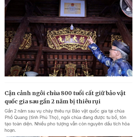
Cận cảnh ngôi chùa 800 tuổi cất giữ bảo vật
quốc gia sau gần 2 năm bị thiêu rụi
Gần 2 năm sau vụ cháy thiêu rụi Bảo vật quốc gia tại chùa
Phổ Quang (tỉnh Phú Thọ), ngôi chùa đang được tu bổ, tôn
tạo toàn diện. Nhiều pho tượng vẫn còn nguyên dấu tích hỏa
hoạn.