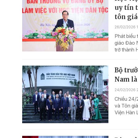
uy tín 
tôn gi
26/02/2026 
Phát biểu 
giáo Đào N
trở thành 
Bộ trưở
Nam là 
24/02/2026 
Chiều 24/
và Tôn gi
Viện Hàn 