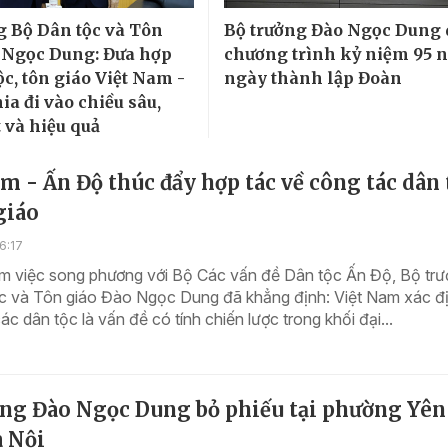
g Bộ Dân tộc và Tôn
Bộ trưởng Đào Ngọc Dung 
 Ngọc Dung: Đưa hợp
chương trình kỷ niệm 95 
ộc, tôn giáo Việt Nam -
ngày thành lập Đoàn
a đi vào chiều sâu,
 và hiệu quả
m - Ấn Độ thúc đẩy hợp tác về công tác dân 
giáo
6:17
làm việc song phương với Bộ Các vấn đề Dân tộc Ấn Độ, Bộ tr
c và Tôn giáo Đào Ngọc Dung đã khẳng định: Việt Nam xác đị
ác dân tộc là vấn đề có tính chiến lược trong khối đại...
ởng Đào Ngọc Dung bỏ phiếu tại phường Yên
à Nội