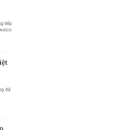
g tiếp
Mexico
iệt
ng đã
o,