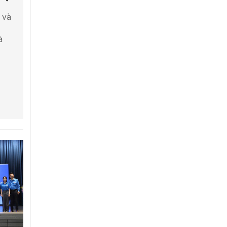
c và
à