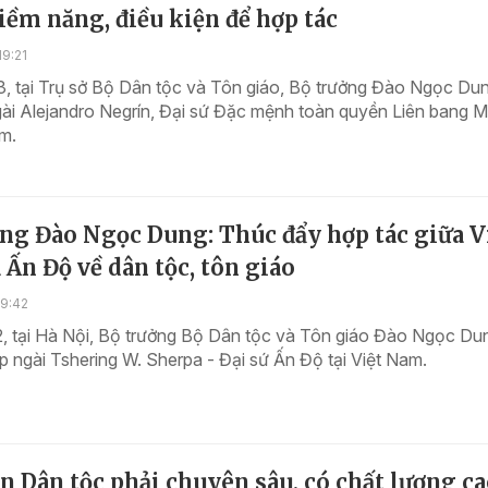
iềm năng, điều kiện để hợp tác
9:21
, tại Trụ sở Bộ Dân tộc và Tôn giáo, Bộ trưởng Đào Ngọc Dun
gài Alejandro Negrín, Đại sứ Đặc mệnh toàn quyền Liên bang 
am.
ng Đào Ngọc Dung: Thúc đẩy hợp tác giữa V
Ấn Độ về dân tộc, tôn giáo
19:42
2, tại Hà Nội, Bộ trưởng Bộ Dân tộc và Tôn giáo Đào Ngọc Du
ếp ngài Tshering W. Sherpa - Đại sứ Ấn Độ tại Việt Nam.
n Dân tộc phải chuyên sâu, có chất lượng ca