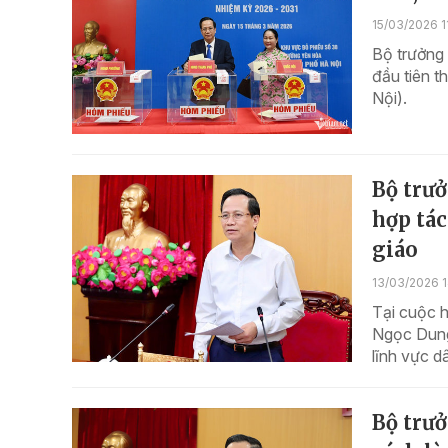
15/03/2026 1
Bộ trưởng
đầu tiên t
Nội).
Bộ trư
hợp tác
giáo
13/03/2026 1
Tại cuộc 
Ngọc Dung 
lĩnh vực d
Bộ trư