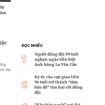
dự
năm
tộc
ĐỌC NHIỀU
Người đồng đội 99 tuổi
1
nghẹn ngào tiễn biệt
Anh hùng La Văn Cầu
ưởng
nh đại
Ký ức của cựu giao liên
2
96 tuổi trở thành “tấm
bản đồ” tìm hài cốt đồng
đội
“Kho báu xanh” nơi đại