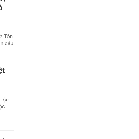
à
và Tôn
ấn đấu
ệt
 tộc
uộc