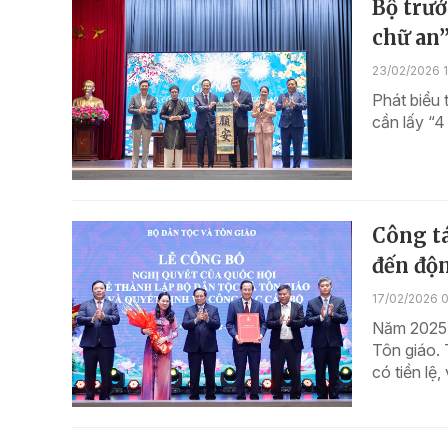
Bộ trưở
chữ an”
23/02/2026 1
Phát biểu
cần lấy “4
Công tá
đến độn
17/02/2026 
Năm 2025 g
Tôn giáo. 
có tiền lệ,