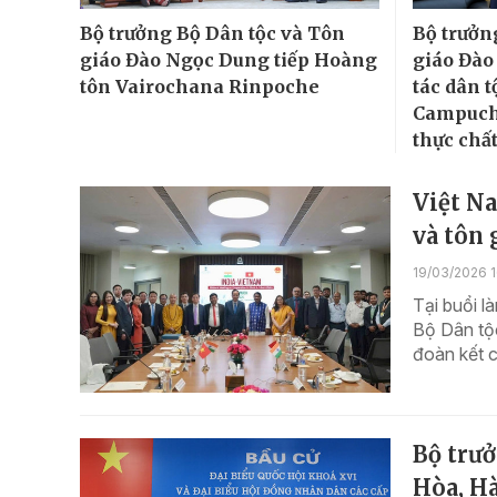
Bộ trưởng Bộ Dân tộc và Tôn
Bộ trưởn
giáo Đào Ngọc Dung tiếp Hoàng
giáo Đào
tôn Vairochana Rinpoche
tác dân t
Campuchi
thực chất
Việt Na
và tôn 
19/03/2026 1
Tại buổi 
Bộ Dân tộ
đoàn kết c
Bộ trư
Hòa, H