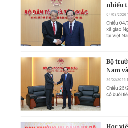
nhiều t
04/03/2026 1
Chiều 04/3
xã giao N
tại Việt N
Bộ trưở
Nam và 
26/02/2026 
Chiều 26/
có buổi ti
Học việ