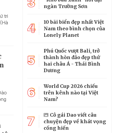
3
ngàn Trường Sơn
 tri
10 bãi biển đẹp nhất Việt
 (Hà
4
Nam theo bình chọn của
Lonely Planet
Phú Quốc vượt Bali, trở
c
5
thành hòn đảo đẹp thứ
hai châu Á - Thái Bình
ôn
Dương
World Cup 2026 chiếu
6
trên kênh nào tại Việt
Đào
Nam?
ong
Cô gái Dao viết câu
7
chuyện đẹp về khát vọng
h
cống hiến