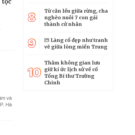
 tộc
Từ căn lều giữa rừng, cha
8
nghèo nuôi 7 con gái
thành cử nhân
ề
9
Làng cổ đẹp như tranh
vẽ giữa lòng miền Trung
Thăm không gian lưu
10
giữ kí ức lịch sử về cố
Tổng Bí thư Trường
Chinh
ăm và
TP. Hà