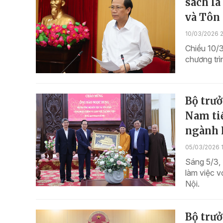
sách là
và Tôn
10/03/2026 2
Chiều 10/3
chương tr
Bộ trưở
Nam tiế
ngành 
05/03/2026 
Sáng 5/3,
làm việc v
Nội.
Bộ trư