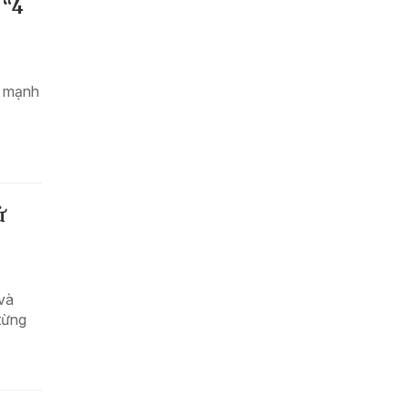
 “4
n mạnh
ử
 và
từng