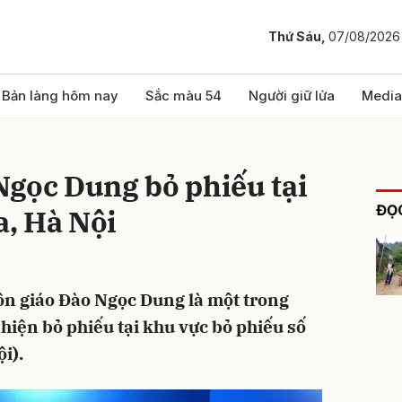
Thứ Sáu,
07/08/2026
bình luận
Bản làng hôm nay
Sắc màu 54
Người giữ lửa
Media
Ngọc Dung bỏ phiếu tại
ĐỌC
, Hà Nội
ôn giáo Đào Ngọc Dung là một trong
Hủy
G
 hiện bỏ phiếu tại khu vực bỏ phiếu số
i).