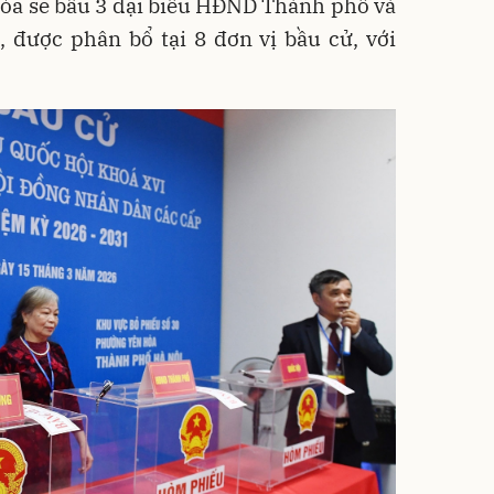
Hòa sẽ bầu 3 đại biểu HĐND Thành phố và
 được phân bổ tại 8 đơn vị bầu cử, với