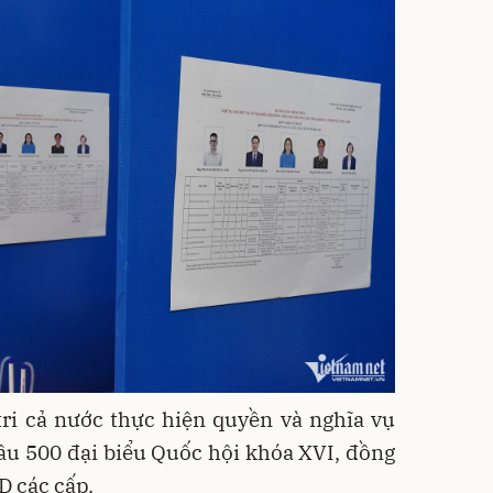
tri cả nước thực hiện quyền và nghĩa vụ
ầu 500 đại biểu Quốc hội khóa XVI, đồng
D các cấp.