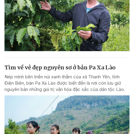
Tìm về vẻ đẹp nguyên sơ ở bản Pa Xa Lào
Nép mình bên triền núi xanh thẳm của xã Thanh Yên, tỉnh
Điện Biên, bản Pa Xa Lào được biết đến là nơi còn lưu giữ
nguyên bản những giá trị văn hóa đặc sắc của dân tộc Lào.