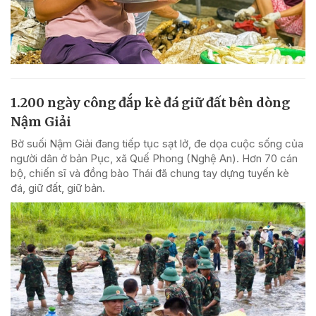
1.200 ngày công đắp kè đá giữ đất bên dòng
Nậm Giải
Bờ suối Nậm Giải đang tiếp tục sạt lở, đe dọa cuộc sống của
người dân ở bản Pục, xã Quế Phong (Nghệ An). Hơn 70 cán
bộ, chiến sĩ và đồng bào Thái đã chung tay dựng tuyến kè
đá, giữ đất, giữ bản.