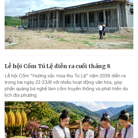
Lễ hội Cốm Tú Lệ diễn ra cuối tháng 8
Lễ hội Cốm “Hương sắc mùa thu Tú Lệ” năm 2026 diễn ra
trong hai ngày 22-23/8 với nhiều hoạt động văn hóa, góp
phần quảng bá nghề làm cốm truyền thống và phát triển du
lịch địa phương