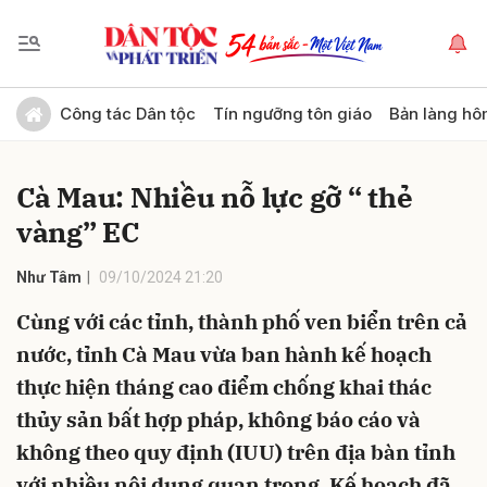
Gửi bình luận
Công tác Dân tộc
Tín ngưỡng tôn giáo
Bản làng hô
Cà Mau: Nhiều nỗ lực gỡ “ thẻ
vàng” EC
Như Tâm
09/10/2024 21:20
Cùng với các tỉnh, thành phố ven biển trên cả
Hủy
Gửi
nước, tỉnh Cà Mau vừa ban hành kế hoạch
thực hiện tháng cao điểm chống khai thác
thủy sản bất hợp pháp, không báo cáo và
không theo quy định (IUU) trên địa bàn tỉnh
với nhiều nội dung quan trọng. Kế hoạch đã