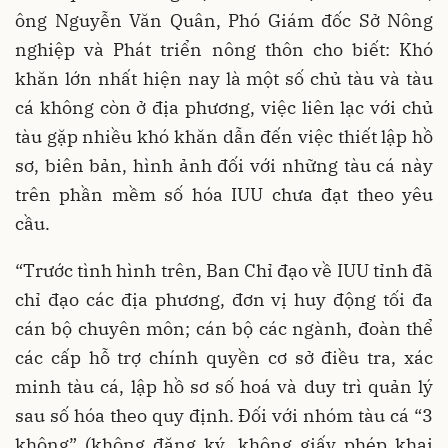
ông Nguyễn Văn Quân, Phó Giám đốc Sở Nông
nghiệp và Phát triển nông thôn cho biết: Khó
khăn lớn nhất hiện nay là một số chủ tàu và tàu
cá không còn ở địa phương, việc liên lạc với chủ
tàu gặp nhiều khó khăn dẫn đến việc thiết lập hồ
sơ, biên bản, hình ảnh đối với những tàu cá này
trên phần mềm số hóa IUU chưa đạt theo yêu
cầu.
“Trước tình hình trên, Ban Chỉ đạo về IUU tỉnh đã
chỉ đạo các địa phương, đơn vị huy động tối đa
cán bộ chuyên môn; cán bộ các ngành, đoàn thể
các cấp hỗ trợ chính quyền cơ sở điều tra, xác
minh tàu cá, lập hồ sơ số hoá và duy trì quản lý
sau số hóa theo quy định. Đối với nhóm tàu cá “3
không” (không đăng ký, không giấy phép khai