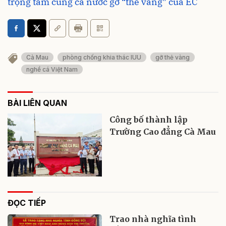
trọng tâm cùng cả nước gỡ “thẻ vàng” của EC
Cà Mau
phòng chống khia thác IUU
gỡ thẻ vàng
nghề cá Việt Nam
BÀI LIÊN QUAN
Công bố thành lập
Trường Cao đẳng Cà Mau
ĐỌC TIẾP
Trao nhà nghĩa tình