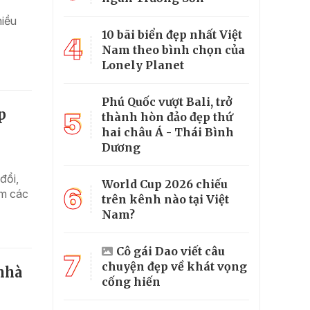
hiều
10 bãi biển đẹp nhất Việt
4
Nam theo bình chọn của
Lonely Planet
Phú Quốc vượt Bali, trở
p
5
thành hòn đảo đẹp thứ
hai châu Á - Thái Bình
Dương
đổi,
World Cup 2026 chiếu
6
ảm các
trên kênh nào tại Việt
Nam?
Cô gái Dao viết câu
7
chuyện đẹp về khát vọng
 nhà
cống hiến