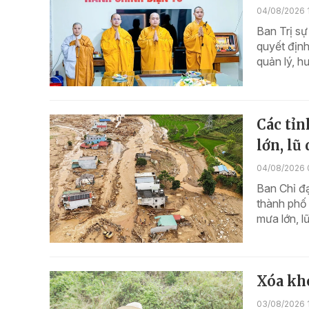
04/08/2026 
Ban Trị sự
quyết định
quản lý, h
Các tỉ
lớn, lũ 
04/08/2026 
Ban Chỉ đ
thành phố
mưa lớn, lũ
Xóa kho
03/08/2026 