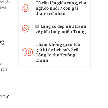
ợc liệu
Từ căn lều giữa rừng, cha
8
m và
nghèo nuôi 7 con gái
thành cử nhân
9
Làng cổ đẹp như tranh
vẽ giữa lòng miền Trung
ng
Thăm không gian lưu
10
giữ kí ức lịch sử về cố
Tổng Bí thư Trường
Chinh
ệc
oạch
c tự