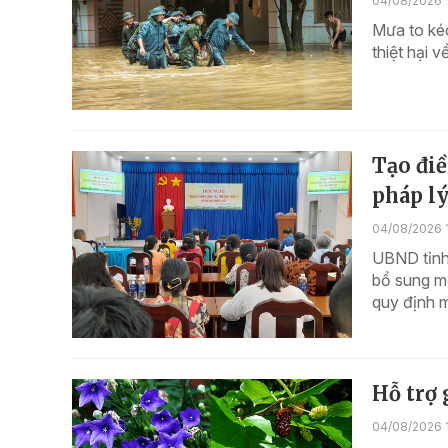
04/08/2026 
Mưa to kéo
thiệt hại 
Tạo điề
pháp lý
04/08/2026 1
UBND tỉnh 
bổ sung m
quy định m
Hỗ trợ 
04/08/2026 1