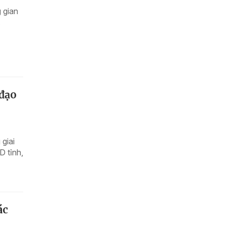
 gian
.
đạo
giai
 tỉnh,
ác