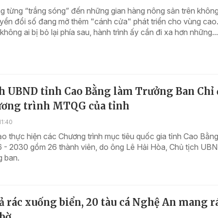
g từng “trắng sóng” đến những gian hàng nông sản trên không
yển đổi số đang mở thêm "cánh cửa" phát triển cho vùng cao
hông ai bị bỏ lại phía sau, hành trình ấy cần đi xa hơn những...
ch UBND tỉnh Cao Bằng làm Trưởng Ban Chỉ 
ương trình MTQG của tỉnh
11:40
o thực hiện các Chương trình mục tiêu quốc gia tỉnh Cao Bằng 
 - 2030 gồm 26 thành viên, do ông Lê Hải Hòa, Chủ tịch UBND
g ban.
 rác xuống biển, 20 tàu cá Nghệ An mang r
 bờ