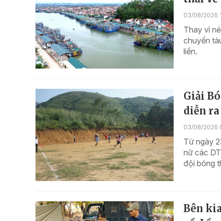
03/08/2026 
Thay vì né
chuyến tàu
liền.
Giải Bó
diễn ra
03/08/2026 
Từ ngày 23
nữ các DT
đội bóng 
Bên kia