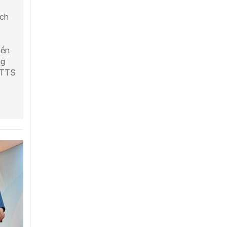
ách
yển
ng
 DTTS