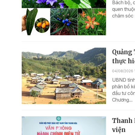
Bách bộ, c
quen thuộc
chăm sóc s
Quảng T
thực h
04/08/2026 
UBND tỉnh
phân bổ k
đầu tư cô
Chương...
Thanh H
viện