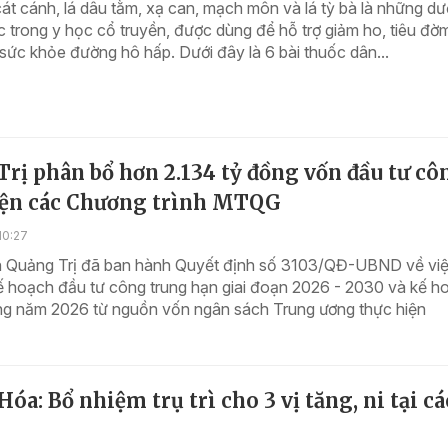
át cánh, lá dâu tằm, xạ can, mạch môn và lá tỳ bà là những dư
 trong y học cổ truyền, được dùng để hỗ trợ giảm ho, tiêu đờ
ức khỏe đường hô hấp. Dưới đây là 6 bài thuốc dân...
rị phân bổ hơn 2.134 tỷ đồng vốn đầu tư cô
iện các Chương trình MTQG
10:27
 Quảng Trị đã ban hành Quyết định số 3103/QĐ-UBND về vi
ế hoạch đầu tư công trung hạn giai đoạn 2026 - 2030 và kế h
ng năm 2026 từ nguồn vốn ngân sách Trung ương thực hiện
óa: Bổ nhiệm trụ trì cho 3 vị tăng, ni tại cá