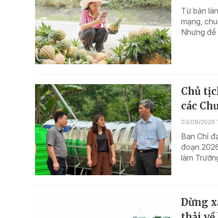
Từ bản làn
mạng, chu
Nhưng để k
Chủ tị
các Ch
03/08/2026 
Ban Chỉ đạ
đoạn 2026
làm Trưởn
Dừng xả
thải về