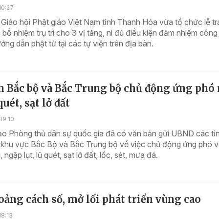
10:27
 Giáo hội Phật giáo Việt Nam tỉnh Thanh Hóa vừa tổ chức lễ t
 bổ nhiệm trụ trì cho 3 vị tăng, ni đủ điều kiện đảm nhiệm công
ướng dẫn phật tử tại các tự viện trên địa bàn.
nh Bắc bộ và Bắc Trung bộ chủ động ứng phó
quét, sạt lở đất
09:10
ạo Phòng thủ dân sự quốc gia đã có văn bản gửi UBND các tỉn
 khu vực Bắc Bộ và Bắc Trung bộ về việc chủ động ứng phó v
, ngập lụt, lũ quét, sạt lở đất, lốc, sét, mưa đá.
ảng cách số, mở lối phát triển vùng cao
18:13