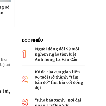
ng số
ân
ĐỌC NHIỀU
Người đồng đội 99 tuổi
1
nghẹn ngào tiễn biệt
Anh hùng La Văn Cầu
 Biên
 bộ cơ
Ký ức của cựu giao liên
2
96 tuổi trở thành “tấm
bản đồ” tìm hài cốt đồng
đội
 tai,
3
“Kho báu xanh” nơi đại
ngàn Trường Sơn