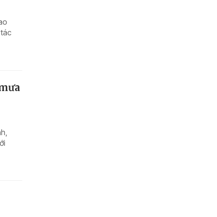
rao
 tác
 mưa
h,
ới