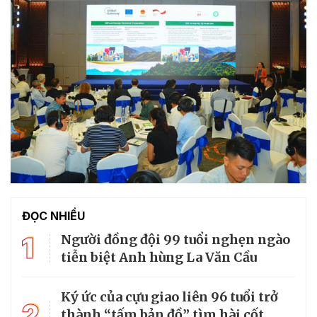
ĐỌC NHIỀU
1
Người đồng đội 99 tuổi nghẹn ngào
tiễn biệt Anh hùng La Văn Cầu
Ký ức của cựu giao liên 96 tuổi trở
2
thành “tấm bản đồ” tìm hài cốt