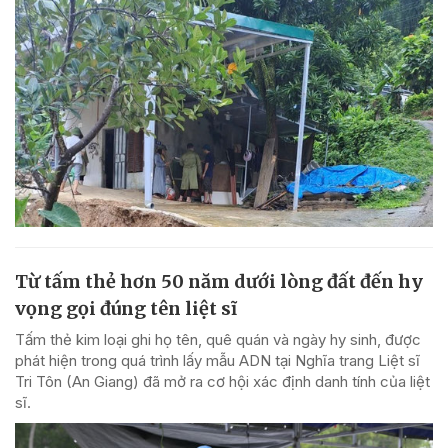
Từ tấm thẻ hơn 50 năm dưới lòng đất đến hy
vọng gọi đúng tên liệt sĩ
Tấm thẻ kim loại ghi họ tên, quê quán và ngày hy sinh, được
phát hiện trong quá trình lấy mẫu ADN tại Nghĩa trang Liệt sĩ
Tri Tôn (An Giang) đã mở ra cơ hội xác định danh tính của liệt
sĩ.