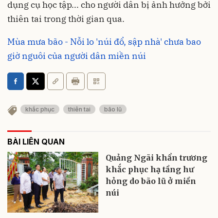
dụng cụ học tập... cho người dân bị ảnh hưởng bởi
thiên tai trong thời gian qua.
Mùa mưa bão - Nỗi lo 'núi đổ, sập nhà' chưa bao
giờ nguôi của người dân miền núi
khắc phục
thiên tai
bão lũ
BÀI LIÊN QUAN
Quảng Ngãi khẩn trương
khắc phục hạ tầng hư
hỏng do bão lũ ở miền
núi