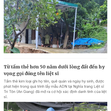
Từ tấm thẻ hơn 50 năm dưới lòng đất đến hy
vọng gọi đúng tên liệt sĩ
Tấm thẻ kim loại ghi họ tên, quê quán và ngày hy sinh, được
phát hiện trong quá trình lấy mẫu ADN tại Nghĩa trang Liệt sĩ
Tri Tôn (An Giang) đã mở ra cơ hội xác định danh tính của liệt
sĩ.