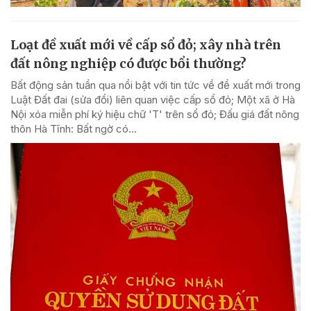
Loạt đề xuất mới về cấp sổ đỏ; xây nhà trên
đất nông nghiệp có được bổi thường?
Bất động sản tuần qua nổi bật với tin tức về đề xuất mới trong
Luật Đất đai (sửa đổi) liên quan việc cấp sổ đỏ; Một xã ở Hà
Nội xóa miễn phí ký hiệu chữ 'T' trên sổ đỏ; Đấu giá đất nông
thôn Hà Tĩnh: Bất ngờ có...