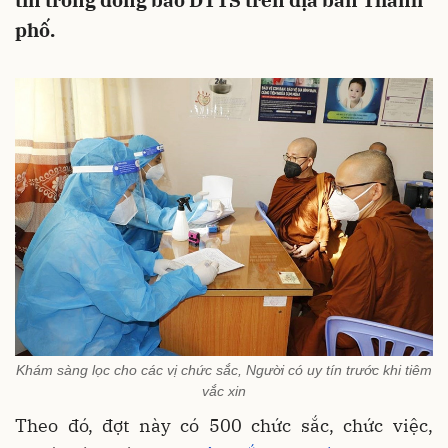
tín trong đồng bào DTTS trên địa bàn Thành
phố.
Khám sàng lọc cho các vị chức sắc, Người có uy tín trước khi tiêm
vắc xin
Theo đó, đợt này có 500 chức sắc, chức việc,