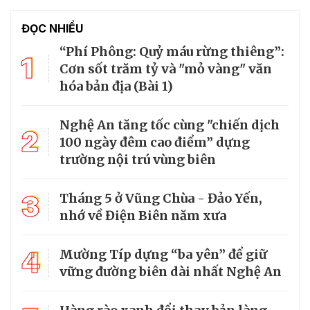
ĐỌC NHIỀU
“Phí Phông: Quỷ máu rừng thiêng”:
1
Cơn sốt trăm tỷ và "mỏ vàng" văn
hóa bản địa (Bài 1)
Nghệ An tăng tốc cùng "chiến dịch
2
100 ngày đêm cao điểm” dựng
trường nội trú vùng biên
3
Tháng 5 ở Vũng Chùa - Đảo Yến,
nhớ về Điện Biên năm xưa
4
Mường Típ dựng “ba yên” để giữ
vững đường biên dài nhất Nghệ An