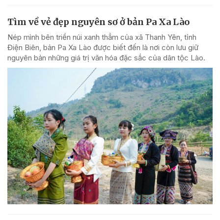
Tìm về vẻ đẹp nguyên sơ ở bản Pa Xa Lào
Nép mình bên triền núi xanh thẳm của xã Thanh Yên, tỉnh
Điện Biên, bản Pa Xa Lào được biết đến là nơi còn lưu giữ
nguyên bản những giá trị văn hóa đặc sắc của dân tộc Lào.