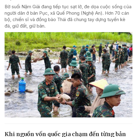
Bờ suối Nậm Giải đang tiếp tục sạt lở, đe dọa cuộc sống của
người dân ở bản Pục, xã Quế Phong (Nghệ An). Hơn 70 cán
bộ, chiến sĩ và đồng bào Thái đã chung tay dựng tuyến kè
đá, giữ đất, giữ bản.
Khi nguồn vốn quốc gia chạm đến từng bản