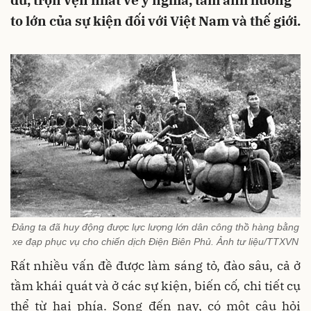
đủ, trọn vẹn nhất về ý nghĩa, tầm ảnh hưởng
to lớn của sự kiện đối với Việt Nam và thế giới.
Đảng ta đã huy động được lực lượng lớn dân công thồ hàng bằng
xe đạp phục vụ cho chiến dịch Điện Biên Phủ. Ảnh tư liệu/TTXVN
Rất nhiều vấn đề được làm sáng tỏ, đào sâu, cả ở
tầm khái quát và ở các sự kiện, biến cố, chi tiết cụ
thể từ hai phía. Song đến nay, có một câu hỏi