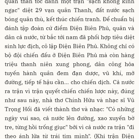
quân thần tốc đánh một trận "sạch không kình
ngạc" diệt 29 vạn quân Thanh, đất nước sạch
bóng quân thù, kết thúc chiến tranh. Để chuẩn bị
đánh tập đoàn cứ điểm Điện Biên Phủ, quân và
dân cả nước, từ bắc tới nam đã phối hợp tiêu diệt
sinh lực địch, cô lập Điện Biên Phủ. Không chỉ có
bộ đội chiến đấu ở Điện Biên Phủ mà còn hàng
triệu thanh niên xung phong, dân công hỏa
tuyến hành quân đem đạn dược, vũ khí, mở
đường, tiếp tế hậu cần... cho chiến dịch. Cả nước
ra trận vì trận quyết chiến chiến lược này, đúng
như sau này, nhà thơ Chính Hữu và nhạc sĩ Vũ
Trọng Hối đã viết thành thơ và nhạc: "Có những
ngày vui sao, cả nước lên đường, xao xuyến bờ
tre, từng hồi trống giục" bởi vì cả nước ra trận "đi
theo ánh lửa từ trái tim mình". (Khi trận Điện