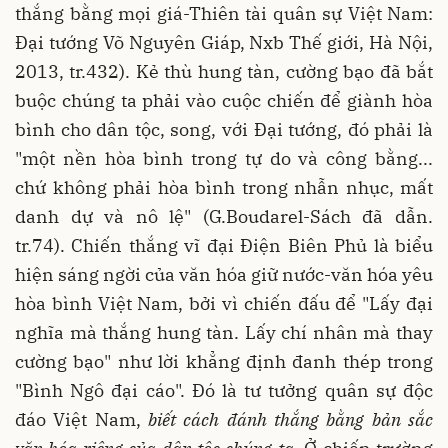
thắng bằng mọi giá-Thiên tài quân sự Việt Nam:
Đại tướng Võ Nguyên Giáp, Nxb Thế giới, Hà Nội,
2013, tr.432). Kẻ thù hung tàn, cường bạo đã bắt
buộc chúng ta phải vào cuộc chiến để giành hòa
bình cho dân tộc, song, với Đại tướng, đó phải là
"một nền hòa bình trong tự do và công bằng...
chứ không phải hòa bình trong nhẫn nhục, mất
danh dự và nô lệ" (G.Boudarel-Sách đã dẫn.
tr.74). Chiến thắng vĩ đại Điện Biên Phủ là biểu
hiện sáng ngời của văn hóa giữ nước-văn hóa yêu
hòa bình Việt Nam, bởi vì chiến đấu để "Lấy đại
nghĩa mà thắng hung tàn. Lấy chí nhân mà thay
cường bạo" như lời khẳng định đanh thép trong
"Bình Ngô đại cáo". Đó là tư tưởng quân sự độc
đáo Việt Nam,
biết cách đánh thắng bằng bản sắc