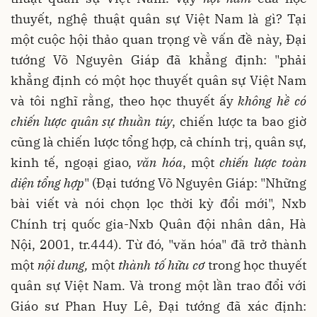
thuyết, nghệ thuật quân sự Việt Nam là gì? Tại
một cuộc hội thảo quan trọng về vấn đề này, Đại
tướng Võ Nguyên Giáp đã khẳng định: "phải
khẳng định có một học thuyết quân sự Việt Nam
và tôi nghĩ rằng, theo học thuyết ấy
không hề có
chiến lược quân sự thuần túy
, chiến lược ta bao giờ
cũng là chiến lược tổng hợp, cả chính trị, quân sự,
kinh tế, ngoại giao,
văn hóa
, một
chiến lược toàn
diện tổng hợp
" (Đại tướng Võ Nguyên Giáp: "Những
bài viết và nói chọn lọc thời kỳ đổi mới", Nxb
Chính trị quốc gia-Nxb Quân đội nhân dân, Hà
Nội, 2001, tr.444). Từ đó, "văn hóa" đã trở thành
một
nội dung,
một
thành tố hữu cơ
trong học thuyết
quân sự Việt Nam. Và trong một lần trao đổi với
Giáo sư Phan Huy Lê, Đại tướng đã xác định: