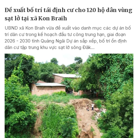
Đề xuất bố trí tái định cư cho 120 hộ dân vùng
sạt lở tại xã Kon Braih
UBND xã Kon Braih vừa đề xuất vào danh mục các dự án bố
trí dân cư trong kế hoạch đầu tư công trung hạn, giai đoạn
2026 - 2030 tỉnh Quảng Ngãi Dự án sắp xếp, bố trí ổn định
dân cư tập trung khu vực sạt lở sông Đăk...