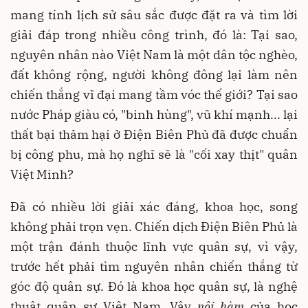
mang tính lịch sử sâu sắc được đặt ra và tìm lời
giải đáp trong nhiều công trình, đó là: Tại sao,
nguyên nhân nào Việt Nam là một dân tộc nghèo,
đất không rộng, người không đông lại làm nên
chiến thắng vĩ đại mang tầm vóc thế giới? Tại sao
nước Pháp giàu có, "binh hùng", vũ khí mạnh... lại
thất bại thảm hại ở Điện Biên Phủ đã được chuẩn
bị công phu, mà họ nghĩ sẽ là "cối xay thịt" quân
Việt Minh?
Đã có nhiều lời giải xác đáng, khoa học, song
không phải trọn vẹn. Chiến dịch Điện Biên Phủ là
một trận đánh thuộc lĩnh vực quân sự, vì vậy,
trước hết phải tìm nguyên nhân chiến thắng từ
góc độ quân sự. Đó là khoa học quân sự, là nghệ
thuật quân sự Việt Nam. Vậy
nội hàm
của học