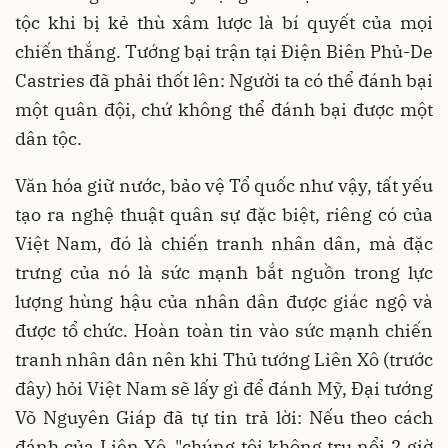
tộc khi bị kẻ thù xâm lược là bí quyết của mọi
chiến thắng. Tướng bại trận tại Điện Biên Phủ-De
Castries đã phải thốt lên: Người ta có thể đánh bại
một quân đội, chứ không thể đánh bại được một
dân tộc.
Văn hóa giữ nước, bảo vệ Tổ quốc như vậy, tất yếu
tạo ra nghệ thuật quân sự đặc biệt, riêng có của
Việt Nam, đó là chiến tranh nhân dân, mà đặc
trưng của nó là sức mạnh bắt nguồn trong lực
lượng hùng hậu của nhân dân được giác ngộ và
được tổ chức. Hoàn toàn tin vào sức mạnh chiến
tranh nhân dân nên khi Thủ tướng Liên Xô (trước
đây) hỏi Việt Nam sẽ lấy gì để đánh Mỹ, Đại tướng
Võ Nguyên Giáp đã tự tin trả lời: Nếu theo cách
đánh của Liên Xô, "chúng tôi không trụ nổi 2 giờ