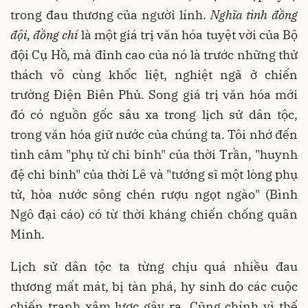
trong đau thương của người lính.
Nghĩa tình đồng
đội, đồng chí
là một giá trị văn hóa tuyệt vời của Bộ
đội Cụ Hồ, mà đỉnh cao của nó là trước những thử
thách vô cùng khốc liệt, nghiệt ngã ở chiến
trường Điện Biên Phủ. Song giá trị văn hóa mới
đó có nguồn gốc sâu xa trong lịch sử dân tộc,
trong văn hóa giữ nước của chúng ta. Tôi nhớ đến
tình cảm "phụ tử chi binh" của thời Trần, "huynh
đệ chi binh" của thời Lê và "tướng sĩ một lòng phụ
tử, hòa nước sông chén rượu ngọt ngào" (Bình
Ngô đại cáo) có từ thời kháng chiến chống quân
Minh.
Lịch sử dân tộc ta từng chịu quá nhiều đau
thương mất mát, bị tàn phá, hy sinh do các cuộc
chiến tranh xâm lược gây ra. Cũng chính vì thế