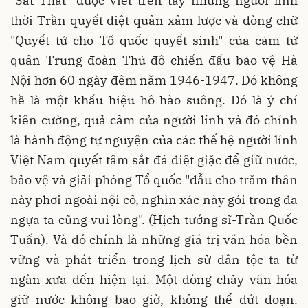
"Sát Thát" được viết trên tay những người lính
thời Trần quyết diệt quân xâm lược và dòng chữ
"Quyết tử cho Tổ quốc quyết sinh" của cảm tử
quân Trung đoàn Thủ đô chiến đấu bảo vệ Hà
Nội hơn 60 ngày đêm năm 1946-1947. Đó không
hề là một khẩu hiệu hô hào suông. Đó là ý chí
kiên cường, quả cảm của người lính và đó chính
là hành động tự nguyện của các thế hệ người lính
Việt Nam quyết tâm sắt đá diệt giặc để giữ nước,
bảo vệ và giải phóng Tổ quốc "dẫu cho trăm thân
này phơi ngoài nội cỏ, nghìn xác này gói trong da
ngựa ta cũng vui lòng". (Hịch tướng sĩ-Trần Quốc
Tuấn). Và đó chính là những giá trị văn hóa bền
vững và phát triển trong lịch sử dân tộc ta từ
ngàn xưa đến hiện tại. Một dòng chảy văn hóa
giữ nước không bao giờ, không thể đứt đoạn.