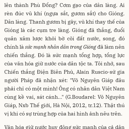
lên thành Phù Đổng? Cơm gạo của dân làng. Ai
rèn đúc vũ khí (ngựa sắt, gươm sắt) cho Gióng.
Dân làng. Thanh gươm bị gãy, vũ khí thay thế của
Gióng là các cụm tre làng. Gióng đã thắng, đuổi
quân xâm lược khỏi bờ cõi đất nước, song, đó
chính là
sức mạnh nhân dân trong Gióng
đã làm nên
chiến thắng. Đó là sức mạnh tổng hợp, tổng lực
của văn hóa giữ nước của dân tộc ta. Tôi nhớ, sau
Chiến thắng Điện Biên Phủ, Alain Ruscio-sử gia
người Pháp đã nhận xét: "Võ Nguyên Giáp đâu
phải chỉ có một mình! Ông có nhân dân Việt Nam
cùng kề vai, sát cánh..." (G.Boudarel: Võ Nguyên
Giáp, Nxb Thế giới, Hà Nội, 2012, tr.12). Thật thú
vị khi có sự trùng hợp của hai hình ảnh nêu trên.
Văn hóa giữ nước huy động sức mạnh của cả dân