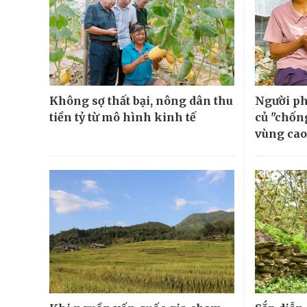
Không sợ thất bại, nông dân thu
Người ph
tiền tỷ từ mô hình kinh tế
củ "chốn
vùng cao