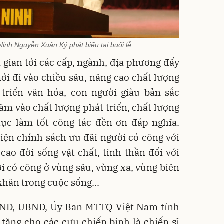
inh Nguyễn Xuân Ký phát biểu tại buổi lễ
i gian tới các cấp, ngành, địa phương đẩy
i đi vào chiều sâu, nâng cao chất lượng
 triển văn hóa, con người giàu bản sắc
m vào chất lượng phát triển, chất lượng
tục làm tốt công tác đền ơn đáp nghĩa.
iện chính sách ưu đãi người có công với
ao đời sống vật chất, tinh thần đối với
ời có công ở vùng sâu, vùng xa, vùng biên
khăn trong cuộc sống...
ĐND, UBND, Ủy Ban MTTQ Việt Nam tỉnh
tặng cho các cựu chiến binh là chiến sĩ