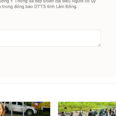
rưởng Y Thông đã tiếp Đoàn đại biểu Người có uy
ín trong đồng bào DTTS tỉnh Lâm Đồng.