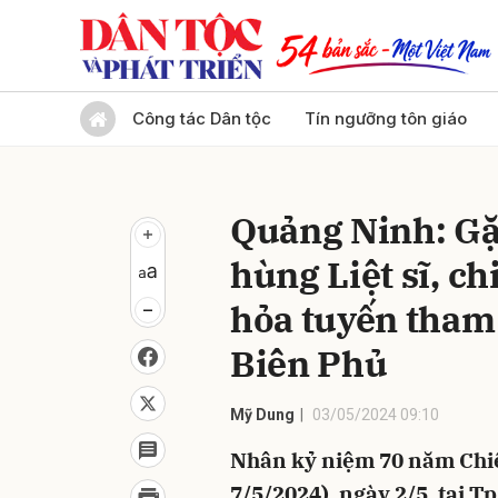
Gửi 
Công tác Dân tộc
Tín ngưỡng tôn giáo
Quảng Ninh: Gặp
hùng Liệt sĩ, c
hỏa tuyến tham 
Biên Phủ
Mỹ Dung
03/05/2024 09:10
Nhân kỷ niệm 70 năm Chiế
7/5/2024), ngày 2/5, tại 