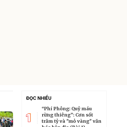
ĐỌC NHIỀU
“Phí Phông: Quỷ máu
1
rừng thiêng”: Cơn sốt
trăm tỷ và "mỏ vàng" văn