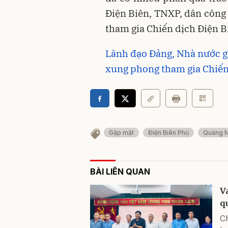
Điện Biên, TNXP, dân công 
tham gia Chiến dịch Điện Bi
Lãnh đạo Đảng, Nhà nước g
xung phong tham gia Chiến
Gặp mặt
Điện Biên Phủ
Quảng N
BÀI LIÊN QUAN
V
q
Ch