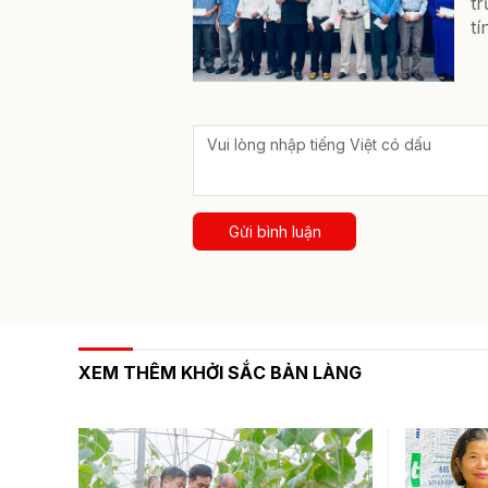
t
t
Gửi bình luận
XEM THÊM KHỞI SẮC BẢN LÀNG