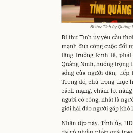
Bí thư Tỉnh ủy Quảng N
Bí thư Tỉnh ủy yêu cầu thờ
mạnh đưa công cuộc đổi mớ
tăng trưởng kinh tế, phát
Quảng Ninh, hướng trọng tâ
sống của người dân; tiếp 
Trong đó, chú trọng thực h
cách mạng; chăm lo, nâng c
người có công, nhất là ngư
giới hải đảo người gặp khó 
Nhân dịp này, Tỉnh ủy, H
đã có nhiều phần quà trao 