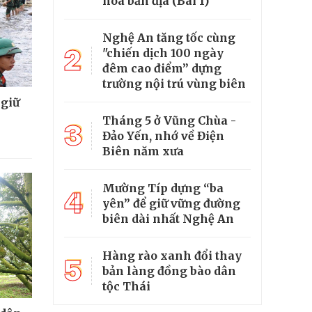
hóa bản địa (Bài 1)
Nghệ An tăng tốc cùng
2
"chiến dịch 100 ngày
đêm cao điểm” dựng
trường nội trú vùng biên
 giữ
Tháng 5 ở Vũng Chùa -
3
Đảo Yến, nhớ về Điện
Biên năm xưa
Mường Típ dựng “ba
4
yên” để giữ vững đường
biên dài nhất Nghệ An
Hàng rào xanh đổi thay
5
bản làng đồng bào dân
tộc Thái