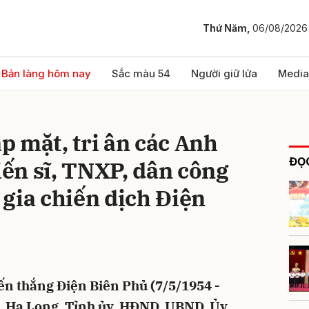
Thứ Năm,
06/08/2026
bình luận
Bản làng hôm nay
Sắc màu 54
Người giữ lửa
Media
 mặt, tri ân các Anh
ĐỌC
hiến sĩ, TNXP, dân công
gia chiến dịch Điện
Hủy
G
n thắng Điện Biên Phủ (7/5/1954 -
Tp. Hạ Long, Tỉnh ủy, HĐND, UBND, Ủy