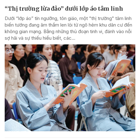
“Thị trường lừa đảo” dưới lớp áo tâm linh
Dưới “lớp áo” tín ngưỡng, tôn giáo, một "thị trường" tâm linh
biến tướng đang âm thầm len lỏi từ ngõ hẻm khu dân cư đến
không gian mạng. Bằng những thủ đoạn tinh vi, đánh vào nỗi
sợ hãi và sự thiếu hiểu biết, các...