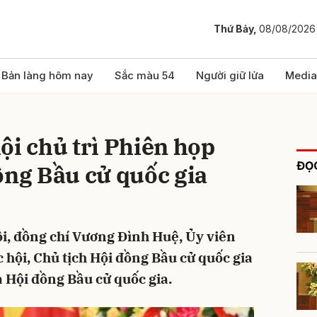
Thứ Bảy,
08/08/2026
bình luận
Bản làng hôm nay
Sắc màu 54
Người giữ lửa
Media
ội chủ trì Phiên họp
ĐỌC
ồng Bầu cử quốc gia
ội, đồng chí Vương Đình Huệ, Ủy viên
Hủy
G
c hội, Chủ tịch Hội đồng Bầu cử quốc gia
a Hội đồng Bầu cử quốc gia.