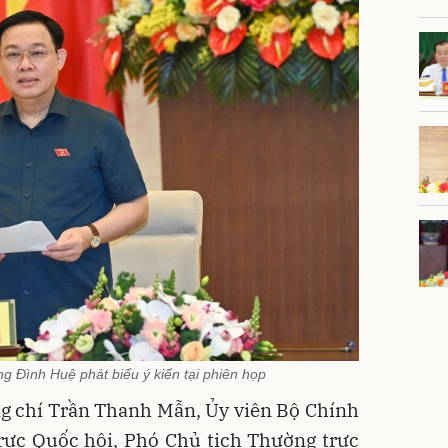
g Đình Huệ phát biểu ý kiến tại phiên họp
g chí Trần Thanh Mẫn, Ủy viên Bộ Chính
trực Quốc hội, Phó Chủ tịch Thường trực