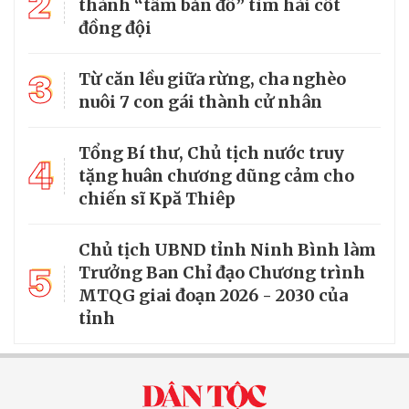
2
thành “tấm bản đồ” tìm hài cốt
đồng đội
3
Từ căn lều giữa rừng, cha nghèo
nuôi 7 con gái thành cử nhân
Tổng Bí thư, Chủ tịch nước truy
4
tặng huân chương dũng cảm cho
chiến sĩ Kpă Thiêp
Chủ tịch UBND tỉnh Ninh Bình làm
5
Trưởng Ban Chỉ đạo Chương trình
MTQG giai đoạn 2026 - 2030 của
tỉnh