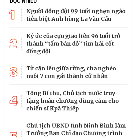
ĐỌC NHIỀU
1
Người đồng đội 99 tuổi nghẹn ngào
tiễn biệt Anh hùng La Văn Cầu
Ký ức của cựu giao liên 96 tuổi trở
2
thành “tấm bản đồ” tìm hài cốt
đồng đội
3
Từ căn lều giữa rừng, cha nghèo
nuôi 7 con gái thành cử nhân
Tổng Bí thư, Chủ tịch nước truy
4
tặng huân chương dũng cảm cho
chiến sĩ Kpă Thiêp
Chủ tịch UBND tỉnh Ninh Bình làm
5
Trưởng Ban Chỉ đạo Chương trình