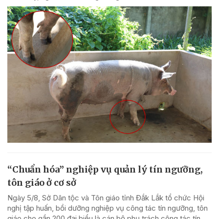
“Chuẩn hóa” nghiệp vụ quản lý tín ngưỡng,
tôn giáo ở cơ sở
Ngày 5/8, Sở Dân tộc và Tôn giáo tỉnh Đắk Lắk tổ chức Hội
nghị tập huấn, bồi dưỡng nghiệp vụ công tác tín ngưỡng, tôn
giáo cho gần 200 đại biểu là cán bộ phụ trách công tác tín