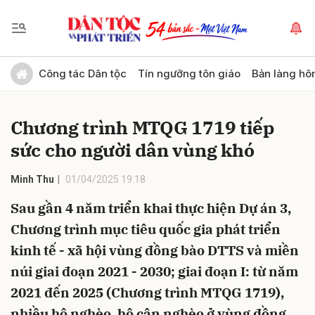
Gửi bình luận
Công tác Dân tộc
Tín ngưỡng tôn giáo
Bản làng hô
Chương trình MTQG 1719 tiếp
sức cho người dân vùng khó
Minh Thu
01/04/2025 19:18
Sau gần 4 năm triển khai thực hiện Dự án 3,
Hủy
Gửi
Chương trình mục tiêu quốc gia phát triển
kinh tế - xã hội vùng đồng bào DTTS và miền
núi giai đoạn 2021 - 2030; giai đoạn I: từ năm
2021 đến 2025 (Chương trình MTQG 1719),
nhiều hộ nghèo, hộ cận nghèo ở vùng đồng