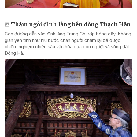
Thăm ngôi đình làng bên dòng Thạch Hãn
Con đường dẫn vào đình làng Trung Chỉ rợp bóng cây. Không
gian yên tĩnh như níu bước chân người chậm lại để được
chiêm nghiệm chiều sâu văn hóa của con người và vùng đất
Đông Hà.