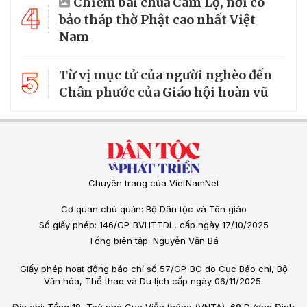
Chiêm bái chùa Cam Lộ, nơi có
4
bảo tháp thờ Phật cao nhất Việt
Nam
5
Từ vị mục tử của người nghèo đến
Chân phước của Giáo hội hoàn vũ
Chuyên trang của VietNamNet
Cơ quan chủ quản: Bộ Dân tộc và Tôn giáo
Số giấy phép: 146/GP-BVHTTDL, cấp ngày 17/10/2025
Tổng biên tập: Nguyễn Văn Bá
Giấy phép hoạt động báo chí số 57/GP-BC do Cục Báo chí, Bộ
Văn hóa, Thể thao và Du lịch cấp ngày 06/11/2025.
Địa chỉ: Tầng 18, Toà nhà Cục Viễn thông (VNTA), 68 Dương Đình