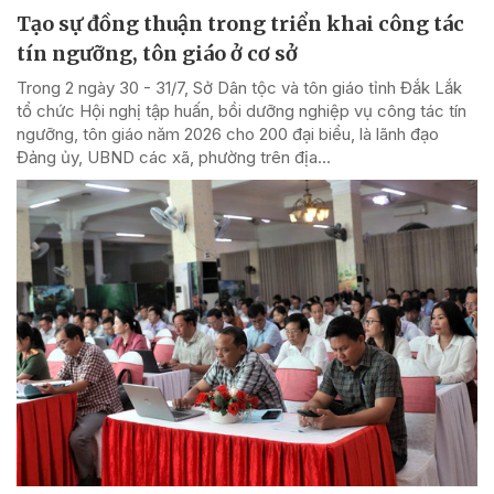
Tạo sự đồng thuận trong triển khai công tác
tín ngưỡng, tôn giáo ở cơ sở
Trong 2 ngày 30 - 31/7, Sở Dân tộc và tôn giáo tỉnh Đắk Lắk
tổ chức Hội nghị tập huấn, bồi dưỡng nghiệp vụ công tác tín
ngưỡng, tôn giáo năm 2026 cho 200 đại biểu, là lãnh đạo
Đảng ủy, UBND các xã, phường trên địa...