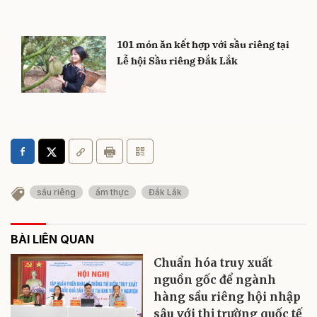
101 món ăn kết hợp với sầu riêng tại
Lễ hội Sầu riêng Đắk Lắk
sầu riêng
ẩm thực
Đắk Lắk
BÀI LIÊN QUAN
Chuẩn hóa truy xuất
nguồn gốc để ngành
hàng sầu riêng hội nhập
sâu với thị trường quốc tế