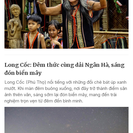
Long Cốc: Đêm thức cùng dải Ngân Hà, sáng
đón biển mây
Long Cốc (Phú Thọ) nổi tiếng với những đồi chè bát úp xanh
mướt. Khi màn đêm buông xuống, nơi đây trở thành điểm săn
ảnh thiên văn, sáng sớm lại đón biển mây, mang đến trải
nghiệm trọn vẹn từ đêm đến bình minh.