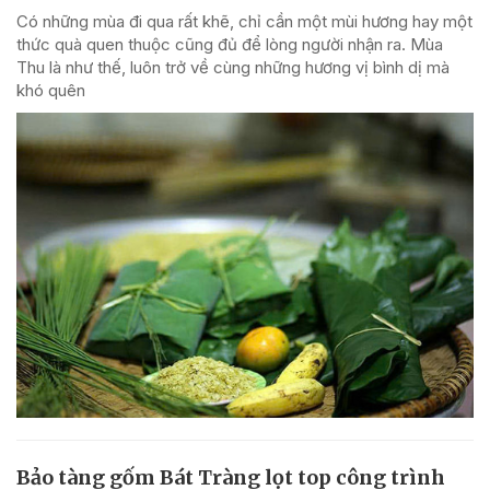
Có những mùa đi qua rất khẽ, chỉ cần một mùi hương hay một
thức quà quen thuộc cũng đủ để lòng người nhận ra. Mùa
Thu là như thế, luôn trở về cùng những hương vị bình dị mà
khó quên
Bảo tàng gốm Bát Tràng lọt top công trình