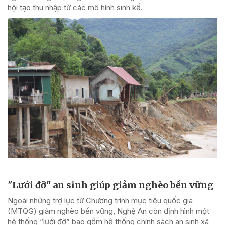
hội tạo thu nhập từ các mô hình sinh kế.
"Lưới đỡ" an sinh giúp giảm nghèo bền vững
Ngoài những trợ lực từ Chương trình mục tiêu quốc gia
(MTQG) giảm nghèo bền vững, Nghệ An còn định hình một
hệ thống “lưới đỡ” bao gồm hệ thống chính sách an sinh xã