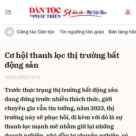
Gửi bình luận
Công tác Dân tộc
Tín ngưỡng tôn giáo
Bản làng hô
Cơ hội thanh lọc thị trường bất
động sản
09/01/2023 14:10
Trước thực trạng thị trường bất động sản
Hủy
Gửi
đang đứng trước nhiều thách thức, giới
chuyên gia vẫn tin tưởng, năm 2023, thị
trường này sẽ phục hồi, đi kèm với đó là sự
thanh lọc mạnh mẽ nhằm giữ lại những
doanh nghiệp, nhà đầu tư chuyên nghiệp, có