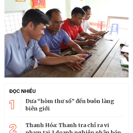
ĐỌC NHIỀU
1
Đưa “hòm thư số” đến buôn làng
biên giới
2
Thanh Hóa: Thanh tra chỉ ra vi
phạm tại 3 doanh nghiệp phân bón