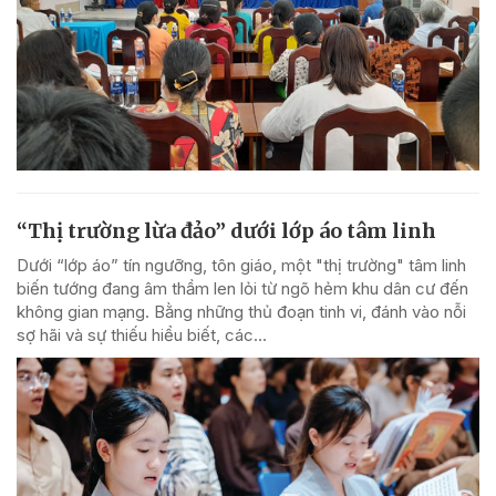
“Thị trường lừa đảo” dưới lớp áo tâm linh
Dưới “lớp áo” tín ngưỡng, tôn giáo, một "thị trường" tâm linh
biến tướng đang âm thầm len lỏi từ ngõ hẻm khu dân cư đến
không gian mạng. Bằng những thủ đoạn tinh vi, đánh vào nỗi
sợ hãi và sự thiếu hiểu biết, các...