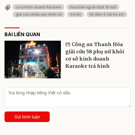
cơ sở kinh doanh Karaoke
mua bán người dưới 16 tuổi
giải cứu nhiều nạn nhân nữ
trá hìn
tội dâm ô với trẻ em
BÀI LIÊN QUAN
Công an Thanh Hóa
giải cứu 58 phụ nữ khỏi
cơ sở kinh doanh
Karaoke trá hình
Gửi bình luận