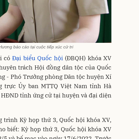
ơng báo cáo tại cuộc tiếp xúc cử tri
ri có
Đại biểu Quốc hội
(ĐBQH) khóa XV
chuyên trách Hội đồng dân tộc của Quốc
g - Phó Trưởng phòng Dân tộc huyện Xí
g trực Ủy ban MTTQ Việt Nam tỉnh Hà
u HĐND tỉnh ứng cử tại huyện và đại diện
g trình Kỳ họp thứ 3, Quốc hội khóa XV,
 biết: Kỳ họp thứ 3, Quốc hội khóa XV
3/5 và bế mạc vào ngày 17/6/2022. Trước