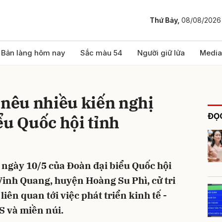
Thứ Bảy,
08/08/2026
bình luận
Bản làng hôm nay
Sắc màu 54
Người giữ lửa
Media
 nêu nhiều kiến nghị
ĐỌC
ểu Quốc hội tỉnh
ri ngày 10/5 của Đoàn đại biểu Quốc hội
Hủy
G
 Vinh Quang, huyện Hoàng Su Phì, cử tri
iên quan tới việc phát triển kinh tế -
S và miền núi.