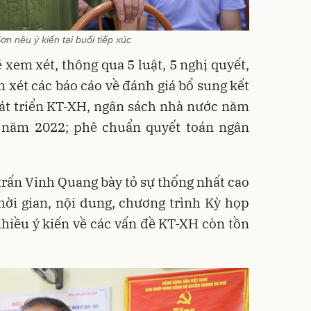
Sơn nêu ý kiến tại buổi tiếp xúc
 xem xét, thông qua 5 luật, 5 nghị quyết,
m xét các báo cáo về đánh giá bổ sung kết
át triển KT-XH, ngân sách nhà nước năm
 năm 2022; phê chuẩn quyết toán ngân
ị trấn Vinh Quang bày tỏ sự thống nhất cao
hời gian, nội dung, chương trình Kỳ họp
nhiều ý kiến về các vấn đề KT-XH còn tồn