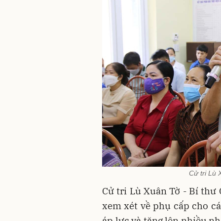
Cử tri Lù 
Cử tri Lù Xuân Tờ - Bí thư
xem xét về phụ cấp cho các
áp lực và tăng lên nhiều n