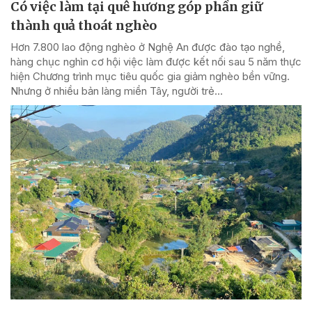
Có việc làm tại quê hương góp phần giữ
thành quả thoát nghèo
Hơn 7.800 lao động nghèo ở Nghệ An được đào tạo nghề,
hàng chục nghìn cơ hội việc làm được kết nối sau 5 năm thực
hiện Chương trình mục tiêu quốc gia giảm nghèo bền vững.
Nhưng ở nhiều bản làng miền Tây, người trẻ...