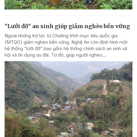
"Lưới đỡ" an sinh giúp giảm nghèo bền vững
Ngoài những trợ lực từ Chương trình mục tiêu quốc gia
(MTQG) giảm nghèo bền vững, Nghệ An còn định hình một
hệ thống “lưới đỡ” bao gồm hệ thống chính sách an sinh xã
hội và tín dụng ưu đãi. Từ đó, giúp người nghèo...