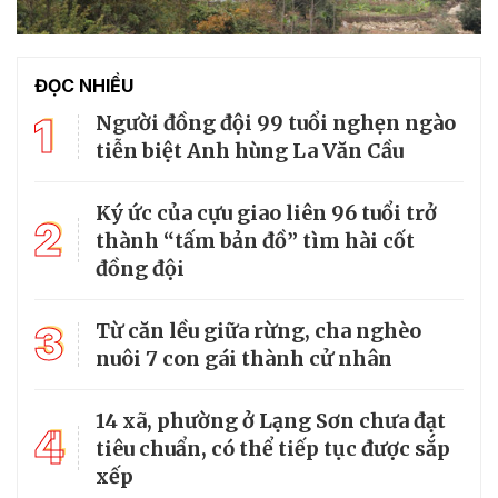
ĐỌC NHIỀU
1
Người đồng đội 99 tuổi nghẹn ngào
tiễn biệt Anh hùng La Văn Cầu
Ký ức của cựu giao liên 96 tuổi trở
2
thành “tấm bản đồ” tìm hài cốt
đồng đội
3
Từ căn lều giữa rừng, cha nghèo
nuôi 7 con gái thành cử nhân
14 xã, phường ở Lạng Sơn chưa đạt
4
tiêu chuẩn, có thể tiếp tục được sắp
xếp