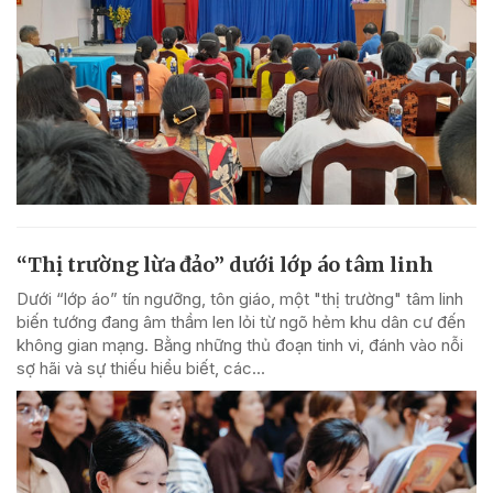
“Thị trường lừa đảo” dưới lớp áo tâm linh
Dưới “lớp áo” tín ngưỡng, tôn giáo, một "thị trường" tâm linh
biến tướng đang âm thầm len lỏi từ ngõ hẻm khu dân cư đến
không gian mạng. Bằng những thủ đoạn tinh vi, đánh vào nỗi
sợ hãi và sự thiếu hiểu biết, các...