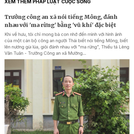
XEM THÊM PHÁP LUẬT CUỘC SỐNG
Trưởng công an xã nói tiếng Mông, đánh
nhau với 'ma rừng' bằng 'vũ khí' đặc biệt
Khi về hưu, tôi chỉ mong bà con nhớ đến mình với hình ảnh
của một cán bộ công an người Thái biết nói tiếng Mông, biết
lên nương gùi lúa, giỏi đánh nhau với "ma rừng”, Thiếu tá Lèng
Văn Tuân - Trưởng Công an xã Mường...