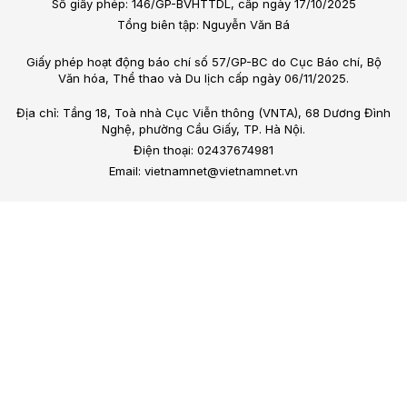
Số giấy phép: 146/GP-BVHTTDL, cấp ngày 17/10/2025
Tổng biên tập: Nguyễn Văn Bá
Giấy phép hoạt động báo chí số 57/GP-BC do Cục Báo chí, Bộ
Văn hóa, Thể thao và Du lịch cấp ngày 06/11/2025.
Địa chỉ: Tầng 18, Toà nhà Cục Viễn thông (VNTA), 68 Dương Đình
Nghệ, phường Cầu Giấy, TP. Hà Nội.
Điện thoại: 02437674981
Email: vietnamnet@vietnamnet.vn