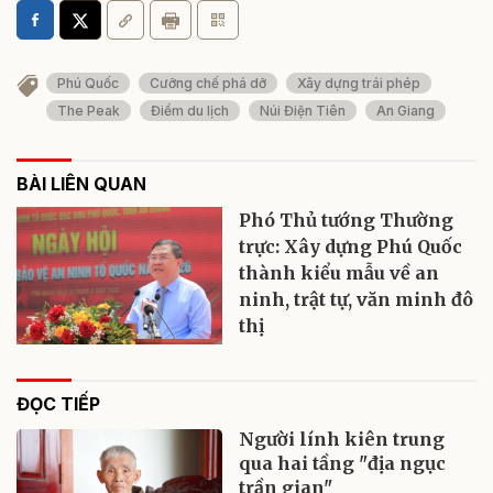
Phú Quốc
Cưỡng chế phá dỡ
Xây dựng trái phép
The Peak
Điểm du lịch
Núi Điện Tiên
An Giang
BÀI LIÊN QUAN
Phó Thủ tướng Thường
trực: Xây dựng Phú Quốc
thành kiểu mẫu về an
ninh, trật tự, văn minh đô
thị
ĐỌC TIẾP
Người lính kiên trung
qua hai tầng "địa ngục
trần gian"