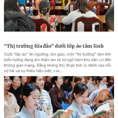
“Thị trường lừa đảo” dưới lớp áo tâm linh
Dưới “lớp áo” tín ngưỡng, tôn giáo, một "thị trường" tâm linh
biến tướng đang âm thầm len lỏi từ ngõ hẻm khu dân cư đến
không gian mạng. Bằng những thủ đoạn tinh vi, đánh vào nỗi
sợ hãi và sự thiếu hiểu biết, các...