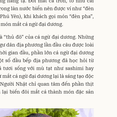
ng hàng tạ. Đôi mắt cá tròn, to như cái
rong làn nước biển nên được ví như “đèn
(Phú Yên), khi khách gọi món “đèn pha”,
à món mắt cá ngừ đại dương.
à “thủ đô” của cá ngừ đại dương. Những
gư dân địa phương lần đầu câu được loài
 Thời gian đầu, phần lớn cá ngừ đại dương
t số đầu bếp địa phương đã học hỏi từ
á tươi sống với mù tạt như sashimi hay
 mắt cá ngừ đại dương lại là sáng tạo độc
 Người Nhật chỉ quan tâm đến phần thịt
 lại biến đôi mắt cá thành món đặc sản