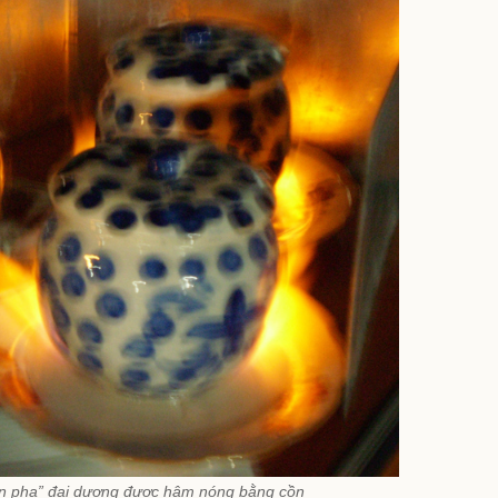
n pha” đại dương được hâm nóng bằng cồn