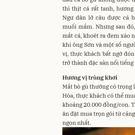
thì thịt cá rất tanh, hươn
Ngư dân lỡ câu được cá 
muối mắm. Nhưng sau đó, 
mắt cá, khoét ra đem xào 
khi ông Sơn và một số ngườ
vị, thực khách bất ngờ đó
trở thành đặc sản nổi tiếng
Hương vị trùng khơi
Mắt bò gù thường có trọng 
Hòa, thực khách có thể mua m
khoảng 20.000 đồng/con. T
ăn đặt mua trọn gói từ cản
ngon nhất.