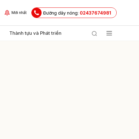
Đường dây nóng:
02437674981
Mới nhất
Thành tựu và Phát triển
ửi