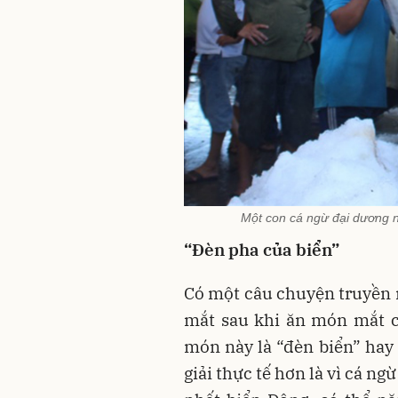
Một con cá ngừ đại dương 
“Đèn pha của biển”
Có một câu chuyện truyền 
mắt sau khi ăn món mắt cá
món này là “đèn biển” hay 
giải thực tế hơn là vì cá ng