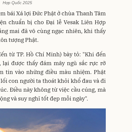
Hợp Quốc 2025
êm bái Xá lợi Đức Phật ở chùa Thanh Tâm
yện chuẩn bị cho Đại lễ Vesak Liên Hợp
ng mai đã vô cùng ngạc nhiên, khi thấy
tôn tượng Phật.
ến từ TP. Hồ Chí Minh) bày tỏ: "Khi đến
, lại được thấy đám mây ngũ sắc rực rỡ
iềm tin vào những điều màu nhiệm. Phật
lối con người ta thoát khỏi khổ đau và đi
úc. Điều này không từ việc cầu cúng, mà
ng và suy nghĩ tốt đẹp mỗi ngày".