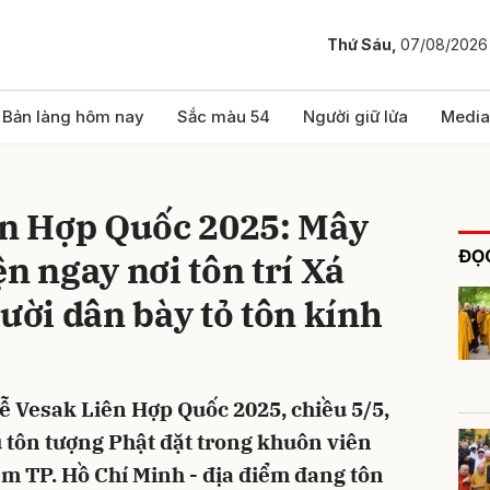
Thứ Sáu,
07/08/2026
bình luận
Bản làng hôm nay
Sắc màu 54
Người giữ lửa
Media
ên Hợp Quốc 2025: Mây
ĐỌC
n ngay nơi tôn trí Xá
gười dân bày tỏ tôn kính
Hủy
G
ễ Vesak Liên Hợp Quốc 2025, chiều 5/5,
 tôn tượng Phật đặt trong khuôn viên
am TP. Hồ Chí Minh - địa điểm đang tôn