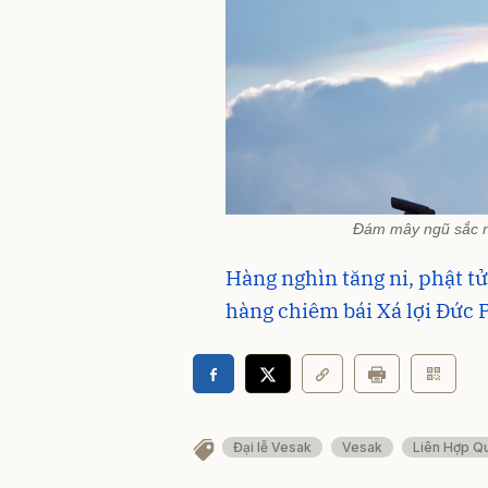
Đám mây ngũ sắc nổi
Hàng nghìn tăng ni, phật 
hàng chiêm bái Xá lợi Đức 
Đại lễ Vesak
Vesak
Liên Hợp Q