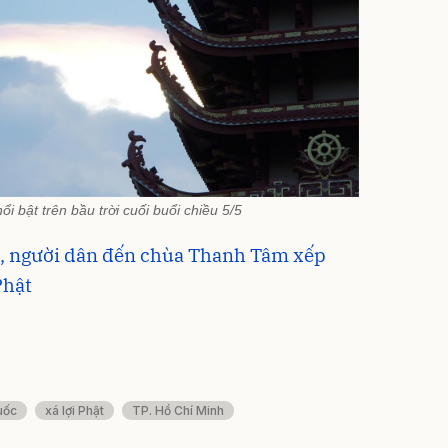
 bật trên bầu trời cuối buổi chiều 5/5
tử, người dân đến chùa Thanh Tâm xếp
Phật
uốc
xá lợi Phật
TP. Hồ Chí Minh