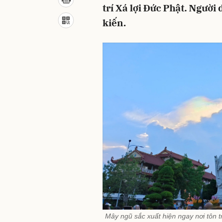
trí Xá lợi Đức Phật. Người
kiến.
Mây ngũ sắc xuất hiện ngay nơi tôn t