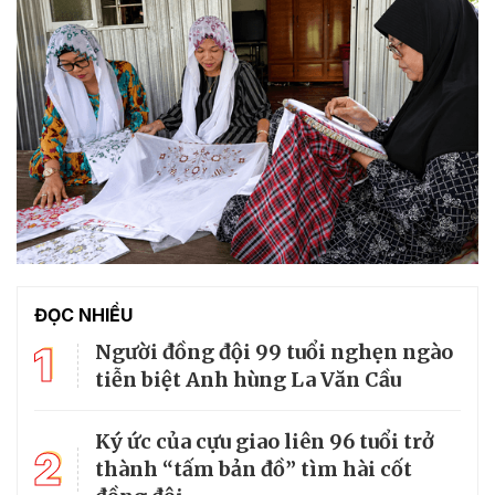
ĐỌC NHIỀU
1
Người đồng đội 99 tuổi nghẹn ngào
tiễn biệt Anh hùng La Văn Cầu
Ký ức của cựu giao liên 96 tuổi trở
2
thành “tấm bản đồ” tìm hài cốt