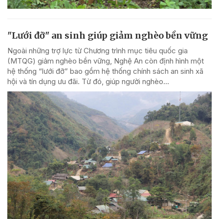
"Lưới đỡ" an sinh giúp giảm nghèo bền vững
Ngoài những trợ lực từ Chương trình mục tiêu quốc gia
(MTQG) giảm nghèo bền vững, Nghệ An còn định hình một
hệ thống “lưới đỡ” bao gồm hệ thống chính sách an sinh xã
hội và tín dụng ưu đãi. Từ đó, giúp người nghèo...