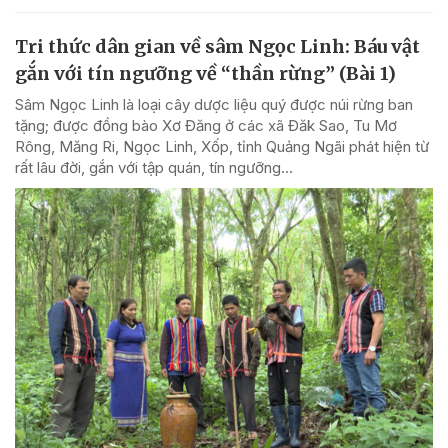
Tri thức dân gian về sâm Ngọc Linh: Báu vật
gắn với tín ngưỡng về “thần rừng” (Bài 1)
Sâm Ngọc Linh là loại cây dược liệu quý được núi rừng ban
tặng; được đồng bào Xơ Đăng ở các xã Đăk Sao, Tu Mơ
Rông, Măng Ri, Ngọc Linh, Xốp, tỉnh Quảng Ngãi phát hiện từ
rất lâu đời, gắn với tập quán, tín ngưỡng...