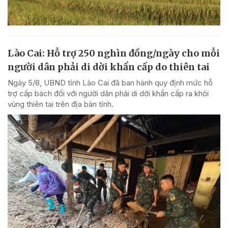
Lào Cai: Hỗ trợ 250 nghìn đồng/ngày cho mỗi
người dân phải di dời khẩn cấp do thiên tai
Ngày 5/8, UBND tỉnh Lào Cai đã ban hành quy định mức hỗ
trợ cấp bách đối với người dân phải di dời khẩn cấp ra khỏi
vùng thiên tai trên địa bàn tỉnh.