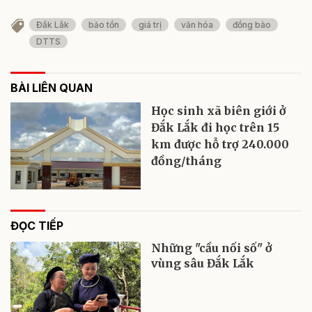
Đắk Lắk
bảo tồn
giá trị
văn hóa
đồng bào
DTTS
BÀI LIÊN QUAN
Học sinh xã biên giới ở
Đắk Lắk đi học trên 15
km được hỗ trợ 240.000
đồng/tháng
ĐỌC TIẾP
Những "cầu nối số" ở
vùng sâu Đắk Lắk