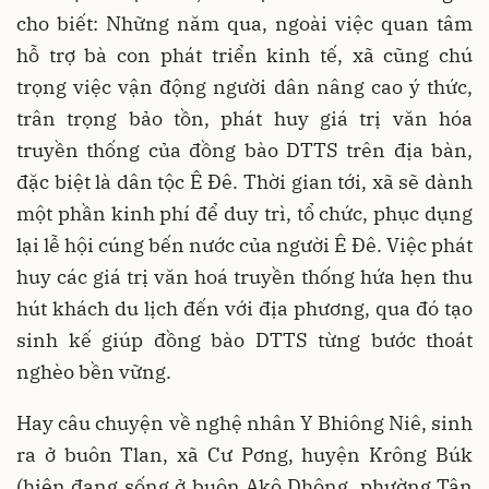
cho biết: Những năm qua, ngoài việc quan tâm
hỗ trợ bà con phát triển kinh tế, xã cũng chú
trọng việc vận động người dân nâng cao ý thức,
trân trọng bảo tồn, phát huy giá trị văn hóa
truyền thống của đồng bào DTTS trên địa bàn,
đặc biệt là dân tộc Ê Đê. Thời gian tới, xã sẽ dành
một phần kinh phí để duy trì, tổ chức, phục dụng
lại lễ hội cúng bến nước của người Ê Đê. Việc phát
huy các giá trị văn hoá truyền thống hứa hẹn thu
hút khách du lịch đến với địa phương, qua đó tạo
sinh kế giúp đồng bào DTTS từng bước thoát
nghèo bền vững.
Hay câu chuyện về nghệ nhân Y Bhiông Niê, sinh
ra ở buôn Tlan, xã Cư Pơng, huyện Krông Búk
(hiện đang sống ở buôn Akô Dhông, phường Tân