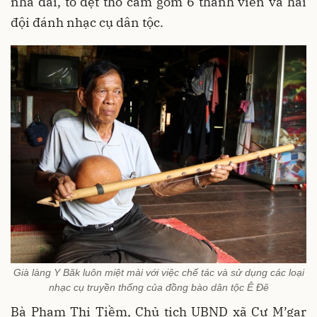
nhà dài, tổ dệt thổ cẩm gồm 6 thành viên và hai
đội đánh nhạc cụ dân tộc.
Già làng Y Băk luôn miệt mài với việc chế tác và sử dụng các loại
nhạc cụ truyền thống của đồng bào dân tộc Ê Đê
Bà Phạm Thị Tiềm, Chủ tịch UBND xã Cư M’gar