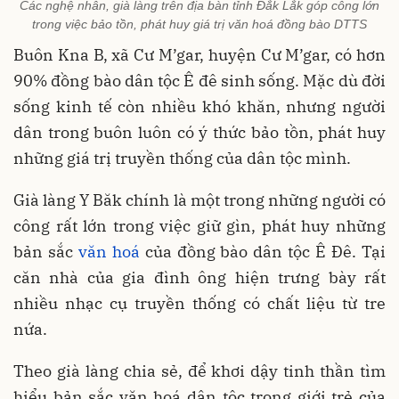
Các nghệ nhân, già làng trên địa bàn tỉnh Đắk Lắk góp công lớn
trong việc bảo tồn, phát huy giá trị văn hoá đồng bào DTTS
Buôn Kna B, xã Cư M’gar, huyện Cư M’gar, có hơn
90% đồng bào dân tộc Ê đê sinh sống. Mặc dù đời
sống kinh tế còn nhiều khó khăn, nhưng người
dân trong buôn luôn có ý thức bảo tồn, phát huy
những giá trị truyền thống của dân tộc mình.
Già làng Y Băk chính là một trong những người có
công rất lớn trong việc giữ gìn, phát huy những
bản sắc
văn hoá
của đồng bào dân tộc Ê Đê. Tại
căn nhà của gia đình ông hiện trưng bày rất
nhiều nhạc cụ truyền thống có chất liệu từ tre
nứa.
Theo già làng chia sẻ, để khơi dậy tinh thần tìm
hiểu bản sắc văn hoá dân tộc trong giới trẻ của