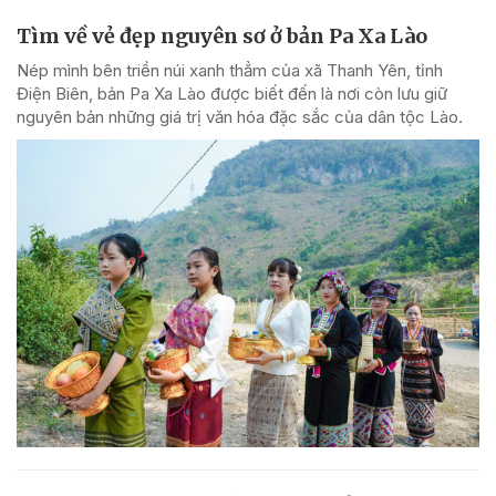
Tìm về vẻ đẹp nguyên sơ ở bản Pa Xa Lào
Nép mình bên triền núi xanh thẳm của xã Thanh Yên, tỉnh
Điện Biên, bản Pa Xa Lào được biết đến là nơi còn lưu giữ
nguyên bản những giá trị văn hóa đặc sắc của dân tộc Lào.