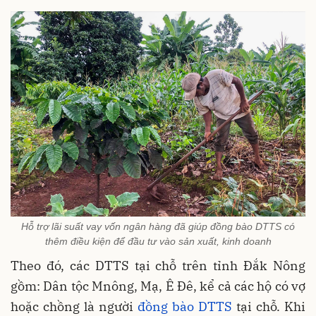
Hỗ trợ lãi suất vay vốn ngân hàng đã giúp đồng bào DTTS có
thêm điều kiện để đầu tư vào sản xuất, kinh doanh
Theo đó, các DTTS tại chỗ trên tỉnh Đắk Nông
gồm: Dân tộc Mnông, Mạ, Ê Đê, kể cả các hộ có vợ
hoặc chồng là người
đồng bào DTTS
tại chỗ. Khi