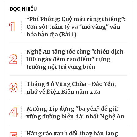
ĐỌC NHIỀU
“Phí Phông: Quỷ máu rừng thiêng”:
1
Cơn sốt trăm tỷ và "mỏ vàng" văn
hóa bản địa (Bài 1)
Nghệ An tăng tốc cùng "chiến dịch
2
100 ngày đêm cao điểm” dựng
trường nội trú vùng biên
3
Tháng 5 ở Vũng Chùa - Đảo Yến,
nhớ về Điện Biên năm xưa
4
Mường Típ dựng “ba yên” để giữ
vững đường biên dài nhất Nghệ An
Hàng rào xanh đổi thay bản làng