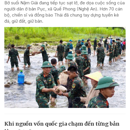
Bờ suối Nậm Giải đang tiếp tục sạt lở, đe dọa cuộc sống của
người dân ở bản Pục, xã Quế Phong (Nghệ An). Hơn 70 cán
bộ, chiến sĩ và đồng bào Thái đã chung tay dựng tuyến kè
đá, giữ đất, giữ bản.
Khi nguồn vốn quốc gia chạm đến từng bản