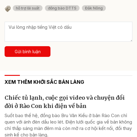
hỗ trợ lãi suất
đồng bào DTTS
Đắk Nông
Gửi bình luận
XEM THÊM KHỞI SẮC BẢN LÀNG
Chiếc tủ lạnh, cuộc gọi video và chuyện đổi
đời ở Rào Con khi điện về bản
Suốt bao thế hệ, đồng bào Bru Vân Kiều ở bản Rào Con chỉ
quen với ánh đèn dầu leo lét. Điện lưới quốc gia về bản không
chỉ thắp sáng màn đêm mà còn mở ra cơ hội kết nối, đổi thay
sinh kế cho bản làng.