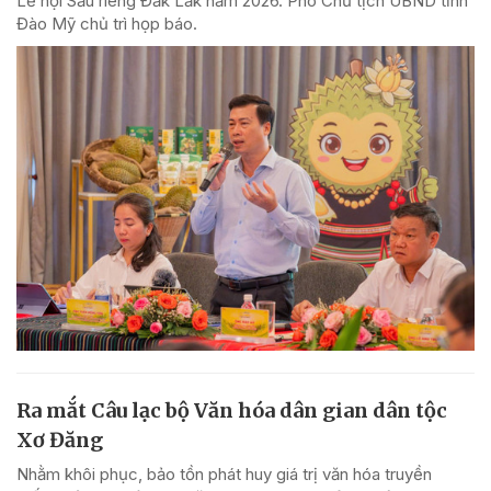
Lễ hội Sầu riêng Đắk Lắk năm 2026. Phó Chủ tịch UBND tỉnh
Đào Mỹ chủ trì họp báo.
Ra mắt Câu lạc bộ Văn hóa dân gian dân tộc
Xơ Đăng
Nhằm khôi phục, bảo tồn phát huy giá trị văn hóa truyền