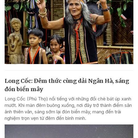
Long Cốc: Đêm thức cùng dải Ngân Hà, sáng
đón biển mây
Long Cốc (Phú Thọ) nổi tiếng với những đồi chè bát úp xanh
mướt. Khi màn đêm buông xuống, nơi đây trở thành điểm săn
ảnh thiên văn, sáng sớm lại đón biển mây, mang đến trải
nghiệm trọn vẹn từ đêm đến bình minh.