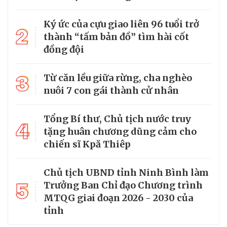
Ký ức của cựu giao liên 96 tuổi trở
2
thành “tấm bản đồ” tìm hài cốt
đồng đội
3
Từ căn lều giữa rừng, cha nghèo
nuôi 7 con gái thành cử nhân
Tổng Bí thư, Chủ tịch nước truy
4
tặng huân chương dũng cảm cho
chiến sĩ Kpă Thiêp
Chủ tịch UBND tỉnh Ninh Bình làm
5
Trưởng Ban Chỉ đạo Chương trình
MTQG giai đoạn 2026 - 2030 của
tỉnh