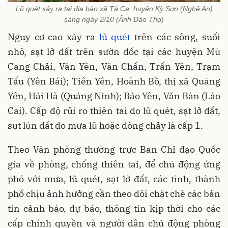
Lũ quét xảy ra tại địa bàn xã Tà Cạ, huyện Kỳ Sơn (Nghệ An)
sáng ngày 2/10 (Ảnh Đào Thọ)
Nguy cơ cao xảy ra
lũ quét
trên các sông, suối
nhỏ, sạt lở đất trên sườn dốc tại các huyện Mù
Cang Chải, Văn Yên, Văn Chấn, Trấn Yên, Trạm
Tấu (Yên Bái); Tiên Yên, Hoành Bồ, thị xã Quảng
Yên, Hải Hà (Quảng Ninh); Bảo Yên, Văn Bàn (Lào
Cai). Cấp độ rủi ro thiên tai do lũ quét, sạt lở đất,
sụt lún đất do mưa lũ hoặc dòng chảy là cấp 1.
Theo Văn phòng thường trực Ban Chỉ đạo Quốc
gia về phòng, chống thiên tai, để chủ động ứng
phó với mưa, lũ quét, sạt lở đất, các tỉnh, thành
phố chịu ảnh hưởng cần theo dõi chặt chẽ các bản
tin cảnh báo, dự báo, thông tin kịp thời cho các
cấp chính quyền và người dân chủ động phòng