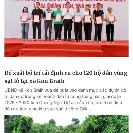
Đề xuất bố trí tái định cư cho 120 hộ dân vùng
sạt lở tại xã Kon Braih
UBND xã Kon Braih vừa đề xuất vào danh mục các dự án bố
trí dân cư trong kế hoạch đầu tư công trung hạn, giai đoạn
2026 - 2030 tỉnh Quảng Ngãi Dự án sắp xếp, bố trí ổn định
dân cư tập trung khu vực sạt lở sông Đăk...