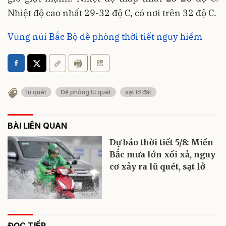
Nhiệt độ cao nhất 29-32 độ C, có nơi trên 32 độ C.
Vùng núi Bắc Bộ đề phòng thời tiết nguy hiểm
lũ quét
Đề phòng lũ quét
sạt lở đất
BÀI LIÊN QUAN
Dự báo thời tiết 5/8: Miền
Bắc mưa lớn xối xả, nguy
cơ xảy ra lũ quét, sạt lở
ĐỌC TIẾP