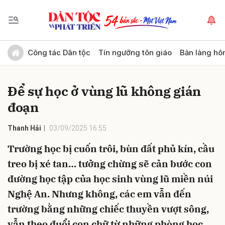
Gửi bình luận
Công tác Dân tộc
Tín ngưỡng tôn giáo
Bản làng hô
Để sự học ở vùng lũ không gián
đoạn
Thanh Hải
03/09/2025 16:55
Trường học bị cuốn trôi, bùn đất phủ kín, cầu
Hủy
Gửi
treo bị xé tan… tưởng chừng sẽ cản bước con
đường học tập của học sinh vùng lũ miền núi
Nghệ An. Nhưng không, các em vẫn đến
trường bằng những chiếc thuyền vượt sông,
vẫn theo đuổi con chữ từ những phòng học