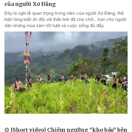
của người Xơ Đăng
Đây là nghi lễ quan trọng trong năm của người Xơ Đăng, thể
hiện lòng biết ơn đối với thần linh đã che chở... ban cho người
dân những mùa sâm tốt tươi và cuộc sống đủ đầy.
[Short video] Chiêm ngưỡng “kho báu” bên