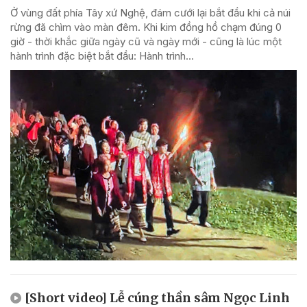
Ở vùng đất phía Tây xứ Nghệ, đám cưới lại bắt đầu khi cả núi
rừng đã chìm vào màn đêm. Khi kim đồng hồ chạm đúng 0
giờ - thời khắc giữa ngày cũ và ngày mới - cũng là lúc một
hành trình đặc biệt bắt đầu: Hành trình...
[Short video] Lễ cúng thần sâm Ngọc Linh