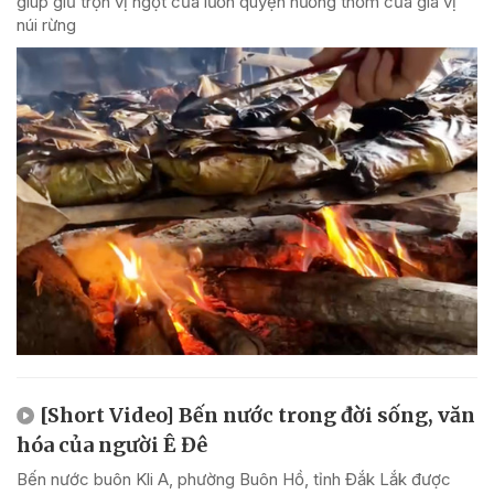
giúp giữ trọn vị ngọt của lươn quyện hương thơm của gia vị
núi rừng
[Short Video] Bến nước trong đời sống, văn
hóa của người Ê Đê
Bến nước buôn Kli A, phường Buôn Hồ, tỉnh Đắk Lắk được