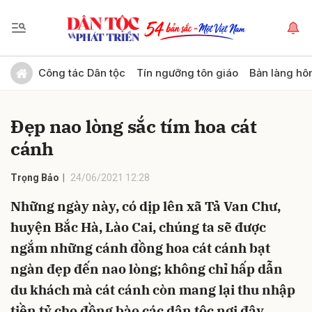
Gửi bình luận
Công tác Dân tộc
Tín ngưỡng tôn giáo
Bản làng hô
Đẹp nao lòng sắc tím hoa cát
cánh
Trọng Bảo
24/06/2021 12:28
Những ngày này, có dịp lên xã Tả Van Chư,
Hủy
Gửi
huyện Bắc Hà, Lào Cai, chúng ta sẽ được
ngắm những cánh đồng hoa cát cánh bạt
ngàn đẹp đến nao lòng; không chỉ hấp dẫn
du khách mà cát cánh còn mang lại thu nhập
tiền tỷ cho đồng bào các dân tộc nơi đây.