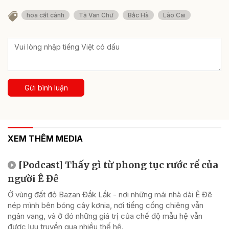
hoa cất cánh
Tả Van Chư
Bắc Hà
Lào Cai
Gửi bình luận
XEM THÊM MEDIA
[Podcast] Thấy gì từ phong tục rước rể của
người Ê Đê
Ở vùng đất đỏ Bazan Đắk Lắk - nơi những mái nhà dài Ê Đê
nép mình bên bóng cây kơnia, nơi tiếng cồng chiêng vẫn
ngân vang, và ở đó những giá trị của chế độ mẫu hệ vẫn
được lưu truyền qua nhiều thế hệ.