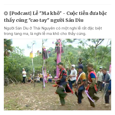
[Podcast] Lễ "Ma khô" - Cuộc tiễn đưa bậc
thầy cúng "cao tay" người Sán Dìu
Người Sán Dìu ở Thái Nguyên có một nghi lễ rất đặc biệt
trong tang ma, là nghi lễ ma khô cho thầy cúng.