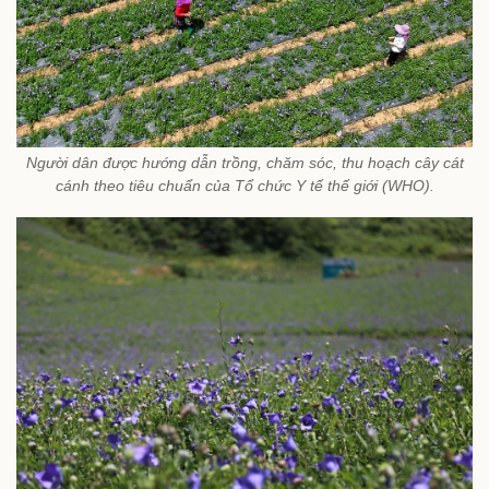
Người dân được hướng dẫn trồng, chăm sóc, thu hoạch cây cát
cánh theo tiêu chuẩn của Tổ chức Y tế thế giới (WHO).