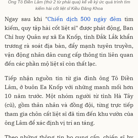
Ông Tô Điền Lâm (thứ 2 từ phải qua) kể về ký ức quá trình tìm
kiếm hài cốt liệt sĩ Kiều Đăng Khoa
Ngay sau khi "
Chiến dịch 500 ngày đêm
tìm
kiếm, quy tập hài cốt liệt sĩ" được phát động, Ban
Chỉ huy Quân sự xã Ea Knốp, tỉnh Đắk Lắk khẩn
trương rà soát địa bàn, đẩy mạnh tuyên truyền,
vận động nhân dân cung cấp thông tin liên quan
đến các phần mộ liệt sĩ còn thất lạc.
Tiếp nhận nguồn tin từ gia đình ông Tô Điền
Lâm, ở buôn Ea Knốp với những manh mối hơn
10 năm trước. Một nhóm người từ tỉnh Hà Tây
(cũ), gồm thân nhân và đồng đội, từng trực tiếp
tham gia chôn cất liệt sĩ đã tìm đến khu vườn của
ông Lâm để xác định vị trí an táng.
Theo những thông tin họ cung cấp, chiến sĩ hy