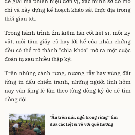
để giải mã phiên hiệu đơn vị, xác minh sơ đồ mộ
chí và xây dựng kế hoạch khảo sát thực địa trong
thời gian tới.
Trong hành trình tìm kiếm hài cốt liệt sĩ, mỗi kỷ
vật, mỗi tấm giấy cũ hay lời kể của nhân chứng
đều có thể trở thành "chìa khóa" mở ra một cuộc
đoàn tụ sau nhiều thập kỷ.
Trên những cánh rừng, nương rẫy hay vùng đất
từng in dấu chiến tranh, những người lính hôm
nay vẫn lặng lẽ lần theo từng dòng ký ức để tìm
đồng đội.
"Ăn trên núi, ngủ trong rừng" tìm
đưa các liệt sĩ về với quê hương