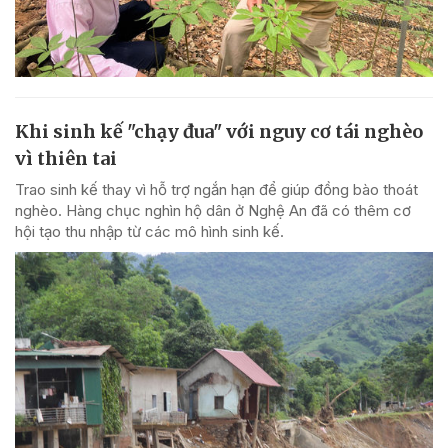
Khi sinh kế "chạy đua" với nguy cơ tái nghèo
vì thiên tai
Trao sinh kế thay vì hỗ trợ ngắn hạn để giúp đồng bào thoát
nghèo. Hàng chục nghìn hộ dân ở Nghệ An đã có thêm cơ
hội tạo thu nhập từ các mô hình sinh kế.