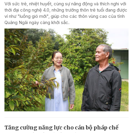
Với sức trẻ, nhiệt huyết, cùng sự năng động và thích nghi với
thời đại công nghệ 4.0, những trưởng thôn trẻ tuổi đang được
ví như "luồng gió mới", giúp cho các thôn vùng cao của tỉnh
Quảng Ngãi ngày càng khởi sắc.
Tăng cường năng lực cho cán bộ pháp chế