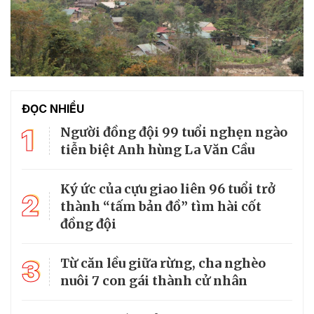
ĐỌC NHIỀU
1
Người đồng đội 99 tuổi nghẹn ngào
tiễn biệt Anh hùng La Văn Cầu
Ký ức của cựu giao liên 96 tuổi trở
2
thành “tấm bản đồ” tìm hài cốt
đồng đội
3
Từ căn lều giữa rừng, cha nghèo
nuôi 7 con gái thành cử nhân