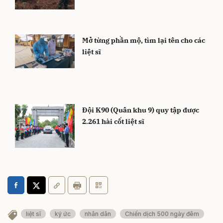
Mở từng phần mộ, tìm lại tên cho các
liệt sĩ
Đội K90 (Quân khu 9) quy tập được
2.261 hài cốt liệt sĩ
liệt sĩ
ký ức
nhân dân
Chiến dịch 500 ngày đêm