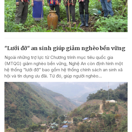
"Lưới đỡ" an sinh giúp giảm nghèo bền vững
Ngoài những trợ lực từ Chương trình mục tiêu quốc gia
(MTQG) giảm nghèo bền vững, Nghệ An còn định hình một
hệ thống “lưới đỡ” bao gồm hệ thống chính sách an sinh xã
hội và tín dụng ưu đãi. Từ đó, giúp người nghèo...