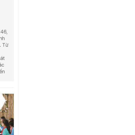
946,
ệnh
. Từ
hát
ác
iến