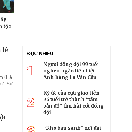
xây
n tộc
 lễ
ĐỌC NHIỀU
Người đồng đội 99 tuổi
1
nghẹn ngào tiễn biệt
Anh hùng La Văn Cầu
am (Hà
m”. Sự
Ký ức của cựu giao liên
2
96 tuổi trở thành “tấm
bản đồ” tìm hài cốt đồng
đội
tộc
3
“Kho báu xanh” nơi đại