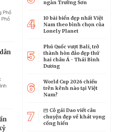
ngàn Trường Sơn
ng Phổ
10 bãi biển đẹp nhất Việt
g Phổ
4
Nam theo bình chọn của
Lonely Planet
Phú Quốc vượt Bali, trở
 dân
5
thành hòn đảo đẹp thứ
hai châu Á - Thái Bình
Dương
c
World Cup 2026 chiếu
6
ình
trên kênh nào tại Việt
Nam?
Cô gái Dao viết câu
7
chuyện đẹp về khát vọng
hần
cống hiến
kỷ