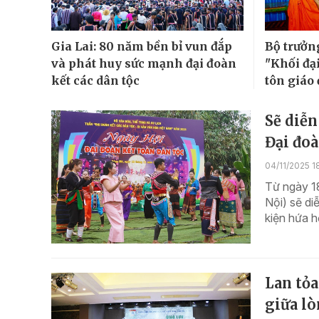
Gia Lai: 80 năm bền bỉ vun đắp
Bộ trưởn
và phát huy sức mạnh đại đoàn
"Khối đại
kết các dân tộc
tôn giáo
Sẽ diễn
Đại đoà
04/11/2025 1
Từ ngày 18
Nội) sẽ di
kiện hứa 
Lan tỏa
giữa l