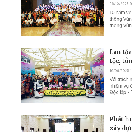
28/10/2025 1
10 năm về
thông Vùn
thông Vùng
Lan tỏa
tộc, tô
16/09/2025 1
Với trách 
nhiệm vụ đ
Độc lập - 
Phát hu
xây dự