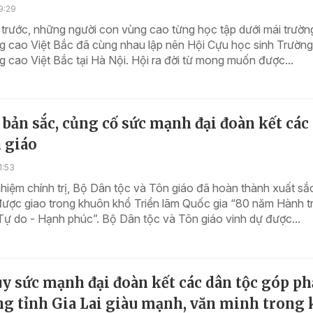
9:29
 trước, những người con vùng cao từng học tập dưới mái trườ
g cao Việt Bắc đã cùng nhau lập nên Hội Cựu học sinh Trườn
 cao Việt Bắc tại Hà Nội. Hội ra đời từ mong muốn được...
 bản sắc, củng cố sức mạnh đại đoàn kết các
n giáo
1:53
nhiệm chính trị, Bộ Dân tộc và Tôn giáo đã hoàn thành xuất sắ
ược giao trong khuôn khổ Triển lãm Quốc gia “80 năm Hành tr
Tự do - Hạnh phúc”. Bộ Dân tộc và Tôn giáo vinh dự được...
y sức mạnh đại đoàn kết các dân tộc góp p
ng tỉnh Gia Lai giàu mạnh, văn minh trong 