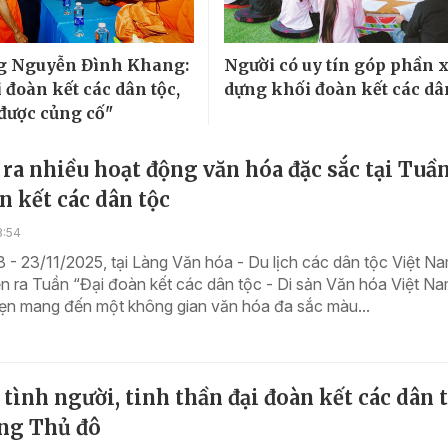
g Nguyễn Đình Khang:
Người có uy tín góp phần 
 đoàn kết các dân tộc,
dựng khối đoàn kết các dâ
 được củng cố"
 ra nhiều hoạt động văn hóa đặc sắc tại Tuần
n kết các dân tộc
8:54
 - 23/11/2025, tại Làng Văn hóa - Du lịch các dân tộc Việt N
ễn ra Tuần “Đại đoàn kết các dân tộc - Di sản Văn hóa Việt Na
hẹn mang đến một không gian văn hóa đa sắc màu...
 tình người, tinh thần đại đoàn kết các dân 
òng Thủ đô