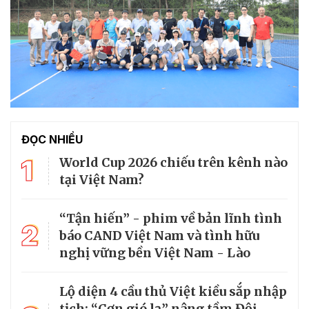
ĐỌC NHIỀU
1
World Cup 2026 chiếu trên kênh nào
tại Việt Nam?
“Tận hiến” - phim về bản lĩnh tình
2
báo CAND Việt Nam và tình hữu
nghị vững bền Việt Nam - Lào
Lộ diện 4 cầu thủ Việt kiều sắp nhập
tịch: “Cơn gió lạ” nâng tầm Đội