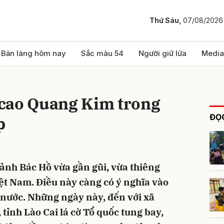
Thứ Sáu,
07/08/2026
bình luận
Bản làng hôm nay
Sắc màu 54
Người giữ lửa
Media
cao Quang Kim trong
ĐỌC
p
 ảnh Bác Hồ vừa gần gũi, vừa thiêng
Hủy
G
iệt Nam. Điều này càng có ý nghĩa vào
 nước. Những ngày này, đến với xã
tỉnh Lào Cai lá cờ Tổ quốc tung bay,