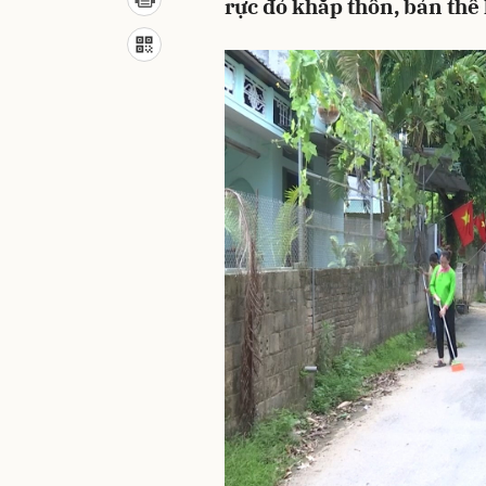
rực đỏ khắp thôn, bản thể 