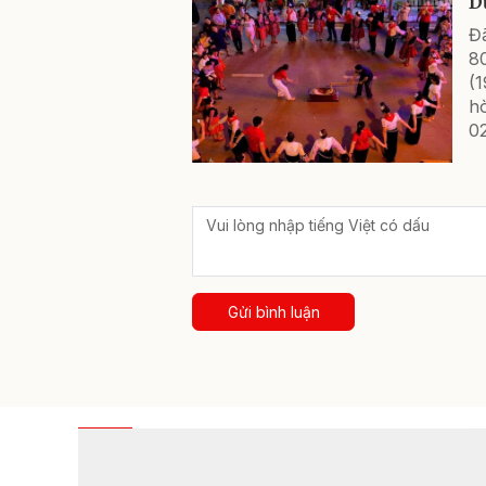
D
Đ
8
(
hò
0
Gửi bình luận