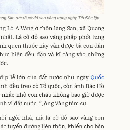
ang Kim rực rỡ cờ đỏ sao vàng trong ngày Tết Độc lập
g Lò A Vàng ở thôn làng San, xã Quang
 nhất. Lá cờ đỏ sao vàng phấp phới tung
ảnh quen thuộc này vẫn được bà con dân
thực hiện đều đặn và kĩ càng vào những
ước.
dịp lễ lớn của đất nước như ngày
Quốc
đình đều treo cờ Tổ quốc, còn ảnh Bác Hồ
để nhắc nhở con cháu không bao giờ được
nh vì đất nước..”, ông Vàng tâm sự.
mỗi ngôi nhà, mà lá cờ đỏ sao vàng con
 các tuyến đường liên thôn, khiến cho bản