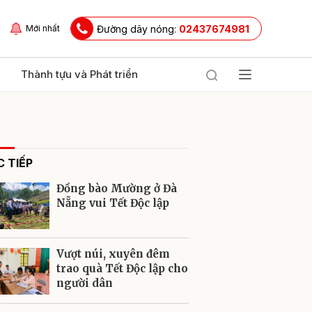
Đường dây nóng:
02437674981
Mới nhất
Thành tựu và Phát triển
 TIẾP
Đồng bào Mường ở Đà
Nẵng vui Tết Độc lập
ửi
Vượt núi, xuyên đêm
trao quà Tết Độc lập cho
người dân