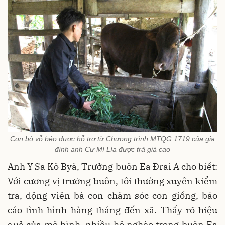
Con bò vỗ béo được hỗ trợ từ Chương trình MTQG 1719 của gia
đình anh Cư Mí Lía được trả giá cao
Anh Y Sa Kô Byă, Trưởng buôn Ea Đrai A cho biết:
Với cương vị trưởng buôn, tôi thường xuyên kiểm
tra, động viên bà con chăm sóc con giống, báo
cáo tình hình hàng tháng đến xã. Thấy rõ hiệu
quả của mô hình, nhiều hộ nghèo trong buôn Ea