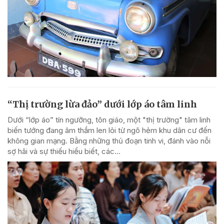
“Thị trường lừa đảo” dưới lớp áo tâm linh
Dưới “lớp áo” tín ngưỡng, tôn giáo, một "thị trường" tâm linh
biến tướng đang âm thầm len lỏi từ ngõ hẻm khu dân cư đến
không gian mạng. Bằng những thủ đoạn tinh vi, đánh vào nỗi
sợ hãi và sự thiếu hiểu biết, các...