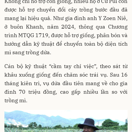
Không chỉ hỗ trợ con giống, nhiều hộ ở Cư Pui còn
được hỗ trợ chuyển đổi cây trồng bước đầu đã
mang lại hiệu quả. Như gia đình anh Y Zoen Niê,
ở buôn Khanh, năm 2024, thông qua Chương
trình MTQG 1719, được hỗ trợ giống, phân bón và
hướng dẫn kỹ thuật để chuyển toàn bộ diện tích
mì sang trồng dứa.
Cán bộ kỹ thuật “cầm tay chỉ việc”, theo sát từ
khâu xuống giống đến chăm sóc trái vụ. Sau 16
tháng kiên trì, vụ dứa đầu tiên mang về cho gia
đình 70 triệu đồng, cao gấp nhiều lần so với
trồng mì.