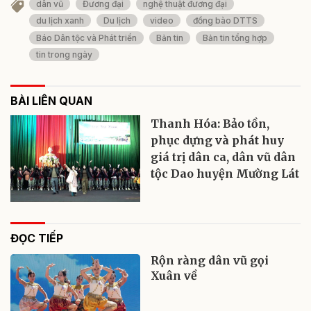
dân vũ
Đương đại
nghệ thuật đương đại
du lịch xanh
Du lịch
video
đồng bào DTTS
Báo Dân tộc và Phát triển
Bản tin
Bản tin tổng hợp
tin trong ngày
BÀI LIÊN QUAN
Thanh Hóa: Bảo tồn,
phục dựng và phát huy
giá trị dân ca, dân vũ dân
tộc Dao huyện Mường Lát
ĐỌC TIẾP
Rộn ràng dân vũ gọi
Xuân về