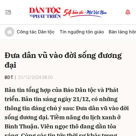
Gửi bình luận
Công tác Dân tộc
Tín ngưỡng tôn giáo
Bản làng hô
Đưa dân vũ vào đời sống đương
đại
BDT
21/12/2024 08:00
Bản tin tổng hợp của Báo Dân tộc và Phát
Hủy
Gửi
triển. Bản tin sáng ngày 21/12, có những
thông tin đáng chú ý sau: Đưa dân vũ vào đời
sống đương đại. Tiềm năng du lịch xanh ở
Bình Thuận. Viên ngọc thô đang dần tỏa
sáng. Cùng các tin tức thời sự khác trong