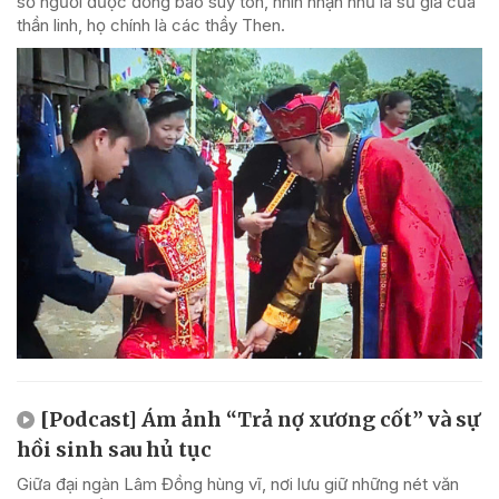
số người được đồng bào suy tôn, nhìn nhận như là sứ giả của
thần linh, họ chính là các thầy Then.
[Podcast] Ám ảnh “Trả nợ xương cốt” và sự
hồi sinh sau hủ tục
Giữa đại ngàn Lâm Đồng hùng vĩ, nơi lưu giữ những nét văn