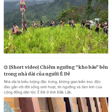
[Short video] Chiêm ngưỡng “kho báu” bên
trong nhà dài của người Ê Đê
Nhà dài là biểu tượng đặc trưng, không gian kiến trúc độc
đáo gắn với đời sống sinh hoạt, tín ngưỡng và tâm linh của
cộng đồng dân tộc Ê Đê ở tỉnh Đắk Lắk.