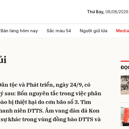
Thứ Bảy,
08/08/2026
bình luận
Bản làng hôm nay
Sắc màu 54
Người giữ lửa
Media
úi
ĐỌC
ân tộc và Phát triển, ngày 24/9, có
ý sau: Bốn nguyên tắc trong việc phân
Hủy
G
ào bị thiệt hại do cơn bão số 3. Tìm
thanh niên DTTS. Âm vang đàn đá Kon
i sự khác trong vùng đồng bào DTTS và