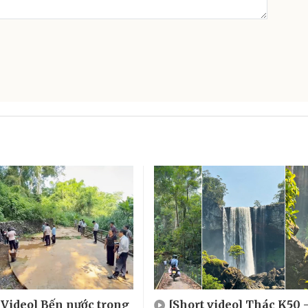
 Video] Bến nước trong
[Short video] Thác K50 