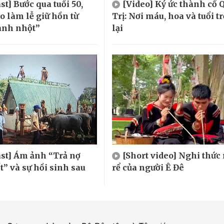
st] Bước qua tuổi 50,
[Video] Ký ức thành cổ 
o làm lễ giữ hồn từ
Trị: Nơi máu, hoa và tuổi tr
anh nhột”
lại
st] Ám ảnh “Trả nợ
[Short video] Nghi thức
t” và sự hồi sinh sau
rể của người Ê Đê