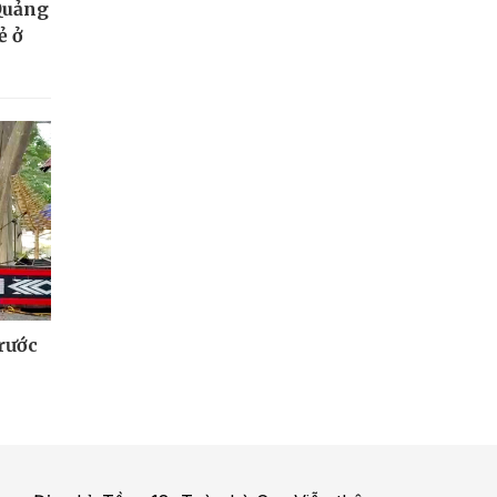
Quảng
ẻ ở
 rước