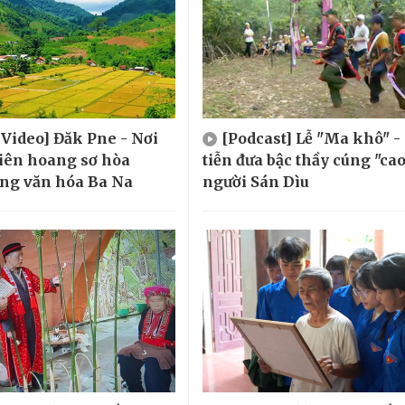
 Video] Đăk Pne - Nơi
[Podcast] Lễ "Ma khô" -
iên hoang sơ hòa
tiễn đưa bậc thầy cúng "cao
ng văn hóa Ba Na
người Sán Dìu