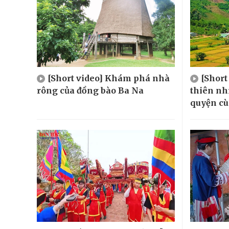
[Short video] Khám phá nhà
[Short
rông của đồng bào Ba Na
thiên nh
quyện cù