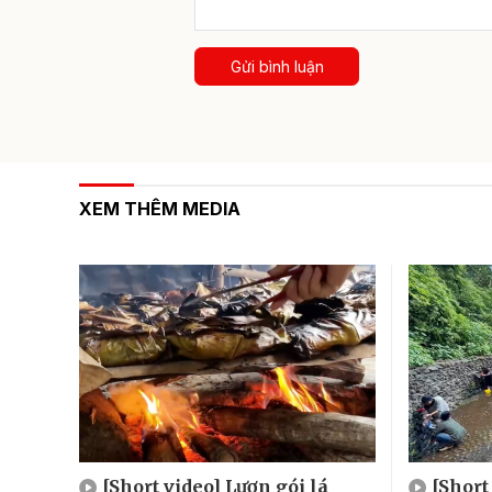
Gửi bình luận
XEM THÊM MEDIA
[Short video] Lươn gói lá
[Short