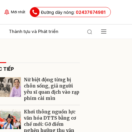
Đường dây nóng:
02437674981
Mới nhất
Thành tựu và Phát triển
 TIẾP
Nữ biệt động từng bị
chôn sống, giả người
yêu sĩ quan địch vào rạp
phim cài mìn
ửi
Khơi thông nguồn lực
văn hóa DTTS bằng cơ
chế mới: Gỡ điểm
nghẽn hưởng thụ văn