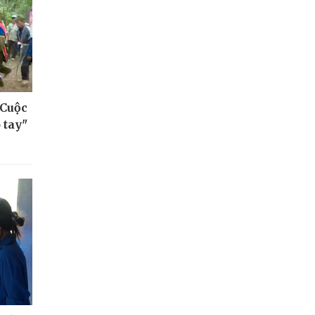
 Cuộc
 tay"