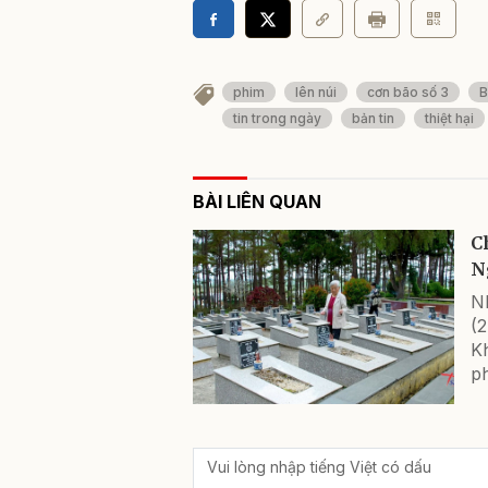
phim
lên núi
cơn bão số 3
B
tin trong ngày
bản tin
thiệt hại
BÀI LIÊN QUAN
C
N
N
(2
K
ph