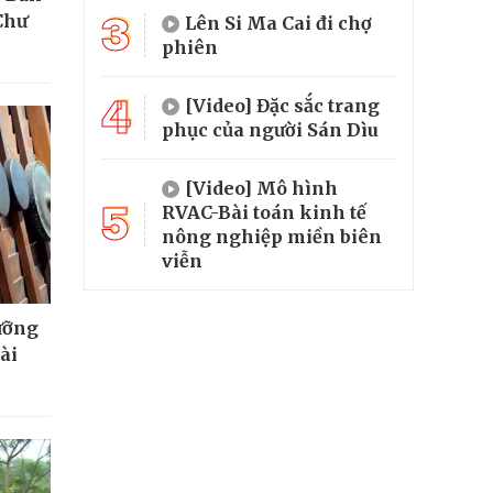
3
Chư
Lên Si Ma Cai đi chợ
phiên
4
[Video] Đặc sắc trang
phục của người Sán Dìu
[Video] Mô hình
5
RVAC-Bài toán kinh tế
nông nghiệp miền biên
viễn
ưỡng
ài