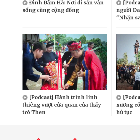
Đình Đầm Hà: Nơi di sản vẫn
[Podca
sống cùng cộng đồng
người Da
“Nhặn s
[Podcast] Hành trình linh
[Podca
thiêng vượt cửa quan của thầy
xương cố
trò Then
hủ tục