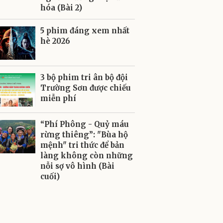
hóa (Bài 2)
5 phim đáng xem nhất
hè 2026
3 bộ phim tri ân bộ đội
Trường Sơn được chiếu
miễn phí
“Phí Phông - Quỷ máu
rừng thiêng”: "Bùa hộ
mệnh" tri thức để bản
làng không còn những
nỗi sợ vô hình (Bài
cuối)