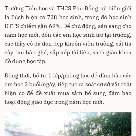
Trường Tiểu học và THCS Phù Đổng, xã biên giới
Ia Púch hiện có 728 học sinh, trong đó học sinh
DTTS chiếm gần 69%. Để chủ động, sẵn sàng cho
năm học mới, đón các em học sinh trở lại trường,
các thầy cô đã dọn dẹp khuôn viên trường, cắt tỉa
cây, lau bàn ghế, sắp xếp tài liệu, sách giáo khoa
đồ dùng học tập.
Đồng thời, bố trí 1 lớp/phòng học để đảm bảo các
em học 2 buổi/ngày, tiếp tục rà soát cơ sở vật chất
hiện có để đề xuất mua sắm bổ sung đảm bảo
hoạt động giáo dục trong năm học mới.