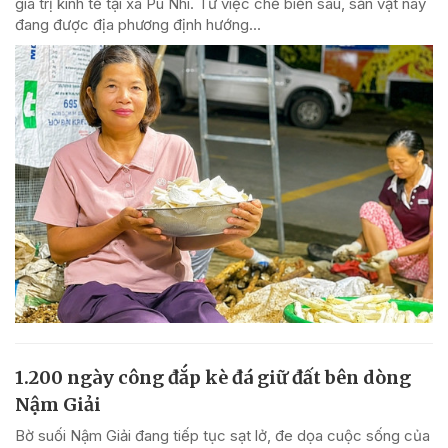
giá trị kinh tế tại xã Pù Nhi. Từ việc chế biến sâu, sản vật này
đang được địa phương định hướng...
1.200 ngày công đắp kè đá giữ đất bên dòng
Nậm Giải
Bờ suối Nậm Giải đang tiếp tục sạt lở, đe dọa cuộc sống của