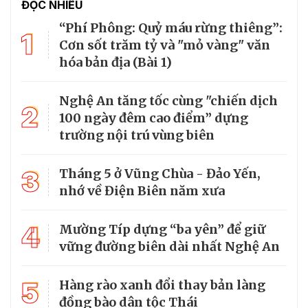
ĐỌC NHIỀU
“Phí Phông: Quỷ máu rừng thiêng”:
1
Cơn sốt trăm tỷ và "mỏ vàng" văn
hóa bản địa (Bài 1)
Nghệ An tăng tốc cùng "chiến dịch
2
100 ngày đêm cao điểm” dựng
trường nội trú vùng biên
3
Tháng 5 ở Vũng Chùa - Đảo Yến,
nhớ về Điện Biên năm xưa
4
Mường Típ dựng “ba yên” để giữ
vững đường biên dài nhất Nghệ An
5
Hàng rào xanh đổi thay bản làng
đồng bào dân tộc Thái