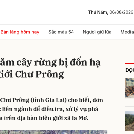
Thứ Năm,
06/08/2026
bình luận
Bản làng hôm nay
Sắc màu 54
Người giữ lửa
Media
răm cây rừng bị đốn hạ
ĐỌC
giới Chư Prông
hư Prông (tỉnh Gia Lai) cho biết, đơn
Hủy
G
 liên ngành để điều tra, xử lý vụ phá
 trên địa bàn biên giới xã Ia Mơ.