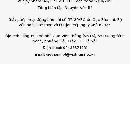
Số giấy phép: 146/GP-BVHTTDL, cấp ngày 17/10/2025
Tổng biên tập: Nguyễn Văn Bá
Giấy phép hoạt động báo chí số 57/GP-BC do Cục Báo chí, Bộ
Văn hóa, Thể thao và Du lịch cấp ngày 06/11/2025.
Địa chỉ: Tầng 18, Toà nhà Cục Viễn thông (VNTA), 68 Dương Đình
Nghệ, phường Cầu Giấy, TP. Hà Nội.
Điện thoại: 02437674981
Email: vietnamnet@vietnamnet.vn