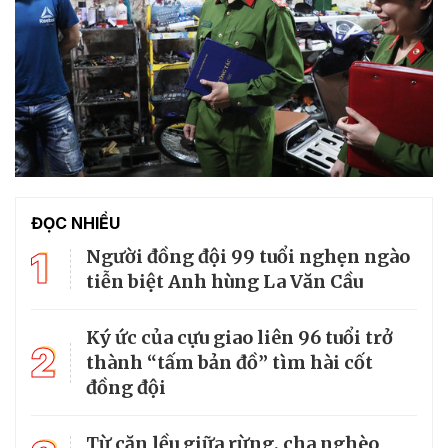
ĐỌC NHIỀU
1
Người đồng đội 99 tuổi nghẹn ngào
tiễn biệt Anh hùng La Văn Cầu
Ký ức của cựu giao liên 96 tuổi trở
2
thành “tấm bản đồ” tìm hài cốt
đồng đội
Từ căn lều giữa rừng, cha nghèo