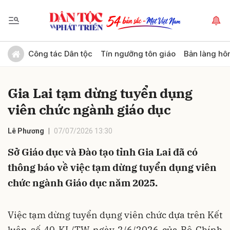
Gửi bình luận
Công tác Dân tộc
Tín ngưỡng tôn giáo
Bản làng hô
Gia Lai tạm dừng tuyển dụng
viên chức ngành giáo dục
Lê Phương
07/07/2026 13:30
Sở Giáo dục và Đào tạo tỉnh Gia Lai đã có
Hủy
Gửi
thông báo về việc tạm dừng tuyển dụng viên
chức ngành Giáo dục năm 2025.
Việc tạm dừng tuyển dụng viên chức dựa trên Kết
luận số 40-KL/TW ngày 2/6/2026 của Bộ Chính