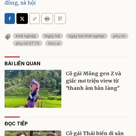
đồng, xã hội
khởi nghiệp
Ngày hội
ngày hội khởi nghiệp
phụ nữ
phụ nữ DTTS
Gia Lai
BÀI LIÊN QUAN
Cô gái Mông gen Z và
giấc mơ triệu view từ
"thanh âm bản làng"
ĐỌC TIẾP
Cô gái Thái biến di sản