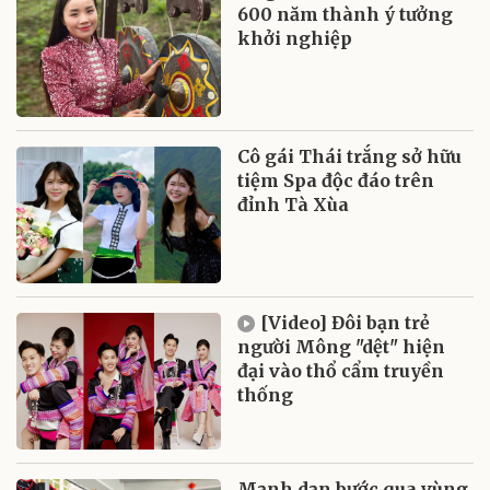
600 năm thành ý tưởng
khởi nghiệp
Cô gái Thái trắng sở hữu
tiệm Spa độc đáo trên
đỉnh Tà Xùa
[Video] Đôi bạn trẻ
người Mông "dệt" hiện
đại vào thổ cẩm truyền
thống
Mạnh dạn bước qua vùng