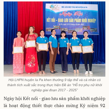
Hội LHPN huyện Ia Pa khen thưởng 9 tập thể và cá nhân có
thành tích xuất sắc trong thực hiện Đề án “Hỗ trợ phụ nữ khởi
nghiệp giai đoạn 2017 - 2025”
Ngày hội Kết nối - giao lưu sản phẩm khởi nghiệp
là hoạt động thiết thực chào mừng Kỷ niệm 92