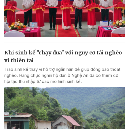
Khi sinh kế "chạy đua" với nguy cơ tái nghèo
vì thiên tai
Trao sinh kế thay vì hỗ trợ ngắn hạn để giúp đồng bào thoát
nghèo. Hàng chục nghìn hộ dân ở Nghệ An đã có thêm cơ
hội tạo thu nhập từ các mô hình sinh kế.