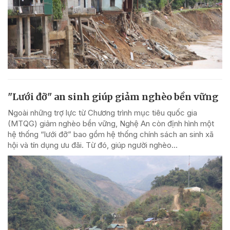
"Lưới đỡ" an sinh giúp giảm nghèo bền vững
Ngoài những trợ lực từ Chương trình mục tiêu quốc gia
(MTQG) giảm nghèo bền vững, Nghệ An còn định hình một
hệ thống “lưới đỡ” bao gồm hệ thống chính sách an sinh xã
hội và tín dụng ưu đãi. Từ đó, giúp người nghèo...