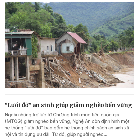
"Lưới đỡ" an sinh giúp giảm nghèo bền vững
Ngoài những trợ lực từ Chương trình mục tiêu quốc gia
(MTQG) giảm nghèo bền vững, Nghệ An còn định hình một
hệ thống “lưới đỡ” bao gồm hệ thống chính sách an sinh xã
hội và tín dụng ưu đãi. Từ đó, giúp người nghèo...